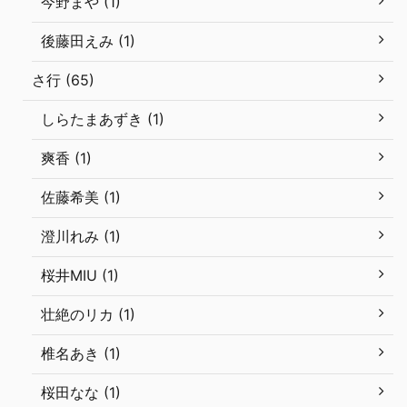
今野まや (1)
後藤田えみ (1)
さ行 (65)
しらたまあずき (1)
爽香 (1)
佐藤希美 (1)
澄川れみ (1)
桜井MIU (1)
壮絶のリカ (1)
椎名あき (1)
桜田なな (1)