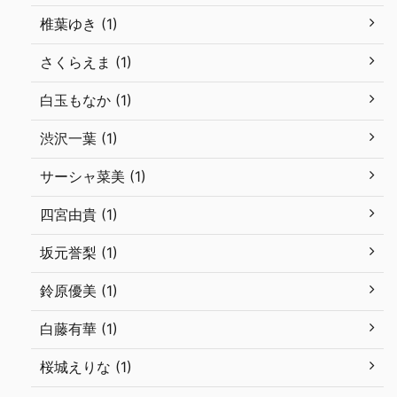
椎葉ゆき (1)
さくらえま (1)
白玉もなか (1)
渋沢一葉 (1)
サーシャ菜美 (1)
四宮由貴 (1)
坂元誉梨 (1)
鈴原優美 (1)
白藤有華 (1)
桜城えりな (1)