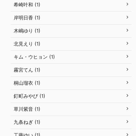
希崎叶和 (1)
岸明日香 (1)
木嶋ゆり (1)
北見えり (1)
キム・ウヒョン (1)
霧宮てん (1)
桐山瑠衣 (1)
釘町みやび (1)
草川紫音 (1)
九条ねぎ (1)
工藤ゆい (1)