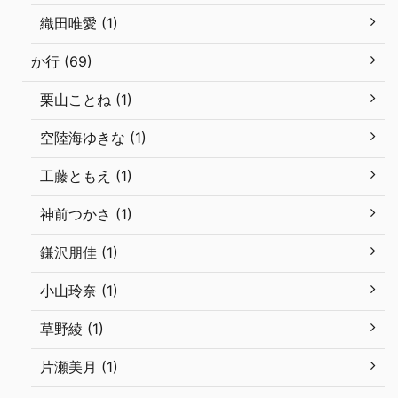
織田唯愛 (1)
か行 (69)
栗山ことね (1)
空陸海ゆきな (1)
工藤ともえ (1)
神前つかさ (1)
鎌沢朋佳 (1)
小山玲奈 (1)
草野綾 (1)
片瀬美月 (1)