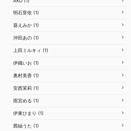
AKO (1)
明石芽依 (1)
葵えみか (1)
沖田あの (1)
上田ミルキィ (1)
伊織いお (1)
奥村美香 (1)
安西茉莉 (1)
雨宮める (1)
伊東ひまり (1)
茜紬うた (1)