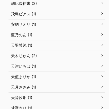
朝比奈祐未 (2)
飛鳥ピアス (1)
安納サオリ (1)
亜乃のあ (1)
天羽希純 (1)
天木じゅん (2)
天津いちは (1)
天使まりか (1)
天月ささみ (1)
天音汐那 (1)
甘野きり (1)