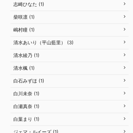
志崎ひなた (1)
柴咲凛 (1)
嶋村瞳 (1)
清水あいり（平山藍里） (3)
清水綾乃 (1)
清水楓 (1)
白石みずほ (1)
白川未奈 (1)
白瀬真奈 (1)
白葉まり (1)
ジェマ・ルイーズ (1)