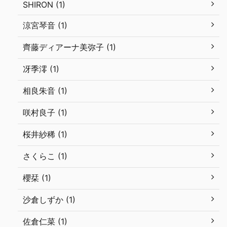
SHIRON (1)
涼宮琴音 (1)
齊藤ディアーナ美弥子 (1)
冴季澪 (1)
相良朱音 (1)
咲村良子 (1)
桜井紗稀 (1)
さくらこ (1)
櫻栞 (1)
沙倉しずか (1)
佐倉仁菜 (1)