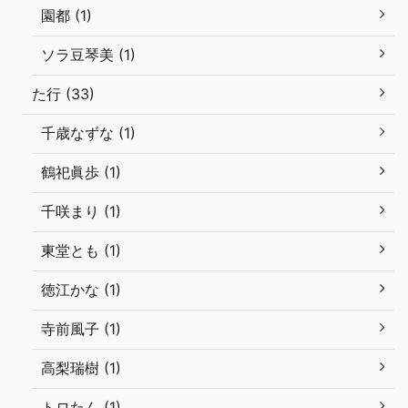
園都 (1)
ソラ豆琴美 (1)
た行 (33)
千歳なずな (1)
鶴祀眞歩 (1)
千咲まり (1)
東堂とも (1)
徳江かな (1)
寺前風子 (1)
高梨瑞樹 (1)
トロたん (1)