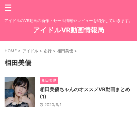
アイドルのVR動画の新作・セール情報やレビューを紹介していきます。
アイドルVR動画情報局
HOME
>
アイドル
>
あ行
>
相田美優
>
相田美優
相田美優
相田美優ちゃんのオススメVR動画まとめ
(1)
2020/6/1