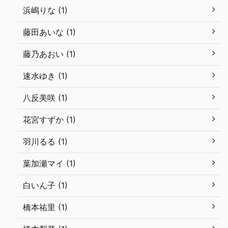
浜嶋りな (1)
藤田あいな (1)
藤乃あおい (1)
速水ゆき (1)
八反美咲 (1)
花宮すずか (1)
羽川るる (1)
葉加瀬マイ (1)
白いん子 (1)
橋本祐里 (1)