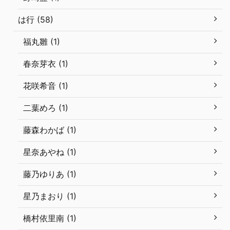
は行 (58)
福丸雛 (1)
春奈芽衣 (1)
花咲希音 (1)
二葉めろ (1)
藤森わかば (1)
星奈あやね (1)
藤乃ゆりあ (1)
星乃まおり (1)
橋村依里南 (1)