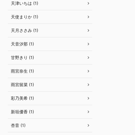
天津いちは (1)
天使まりか (1)
天月ささみ (1)
天音汐那 (1)
甘野きり (1)
雨宮奈生 (1)
雨宮留菜 (1)
彩乃美希 (1)
新垣優香 (1)
杏音 (1)