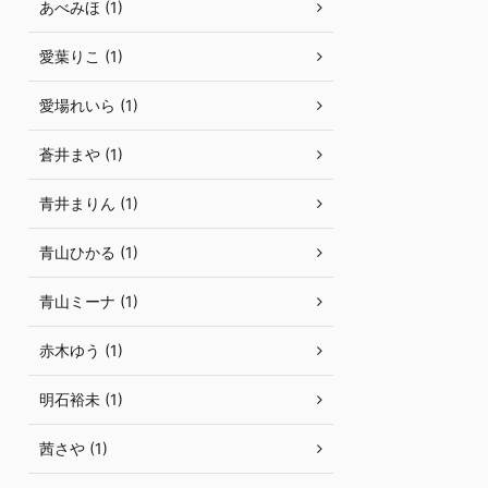
あべみほ (1)
愛葉りこ (1)
愛場れいら (1)
蒼井まや (1)
青井まりん (1)
青山ひかる (1)
青山ミーナ (1)
赤木ゆう (1)
明石裕未 (1)
茜さや (1)