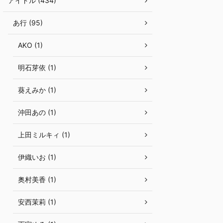
アイドル (434)
あ行 (95)
AKO (1)
明石芽依 (1)
葵えみか (1)
沖田あの (1)
上田ミルキィ (1)
伊織いお (1)
奥村美香 (1)
安西茉莉 (1)