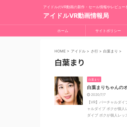
アイドルのVR動画の新作・セール情報やレビュー
アイドルVR動画情報局
ホーム
サイトポリシー
HOME
>
アイドル
>
さ行
>
白葉まり
>
白葉まり
白葉まり
白葉まりちゃんのオ
2020/7/7
【VR】バーチャルダイ
ャルダイブ ボクが個人
ダイブ ボクが個人レッスン