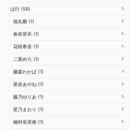
は行 (58)
福丸雛 (1)
春奈芽衣 (1)
花咲希音 (1)
二葉めろ (1)
藤森わかば (1)
星奈あやね (1)
藤乃ゆりあ (1)
星乃まおり (1)
橋村依里南 (1)