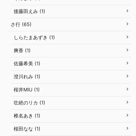
後藤田えみ (1)
さ行 (65)
しらたまあずき (1)
爽香 (1)
佐藤希美 (1)
澄川れみ (1)
桜井MIU (1)
壮絶のリカ (1)
椎名あき (1)
桜田なな (1)