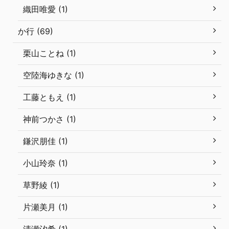
織田唯愛 (1)
か行 (69)
栗山ことね (1)
空陸海ゆきな (1)
工藤ともえ (1)
神前つかさ (1)
鎌沢朋佳 (1)
小山玲奈 (1)
草野綾 (1)
片瀬美月 (1)