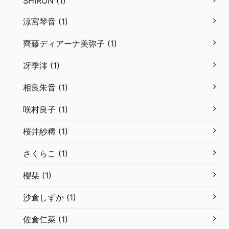
SHIRON (1)
涼宮琴音 (1)
齊藤ディアーナ美弥子 (1)
冴季澪 (1)
相良朱音 (1)
咲村良子 (1)
桜井紗稀 (1)
さくらこ (1)
櫻栞 (1)
沙倉しずか (1)
佐倉仁菜 (1)