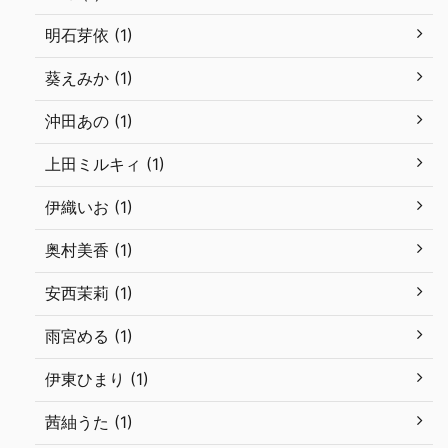
明石芽依 (1)
葵えみか (1)
沖田あの (1)
上田ミルキィ (1)
伊織いお (1)
奥村美香 (1)
安西茉莉 (1)
雨宮める (1)
伊東ひまり (1)
茜紬うた (1)