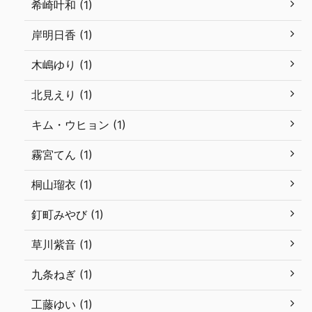
希崎叶和 (1)
岸明日香 (1)
木嶋ゆり (1)
北見えり (1)
キム・ウヒョン (1)
霧宮てん (1)
桐山瑠衣 (1)
釘町みやび (1)
草川紫音 (1)
九条ねぎ (1)
工藤ゆい (1)