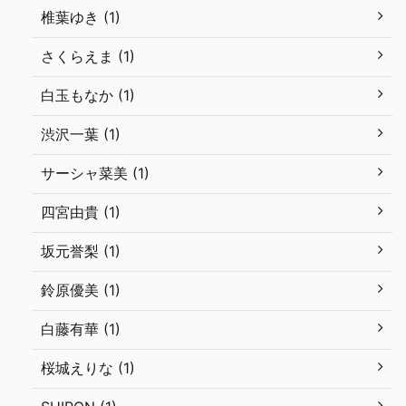
椎葉ゆき (1)
さくらえま (1)
白玉もなか (1)
渋沢一葉 (1)
サーシャ菜美 (1)
四宮由貴 (1)
坂元誉梨 (1)
鈴原優美 (1)
白藤有華 (1)
桜城えりな (1)