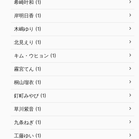
希崎叶和 (1)
岸明日香 (1)
木嶋ゆり (1)
北見えり (1)
キム・ウヒョン (1)
霧宮てん (1)
桐山瑠衣 (1)
釘町みやび (1)
草川紫音 (1)
九条ねぎ (1)
工藤ゆい (1)