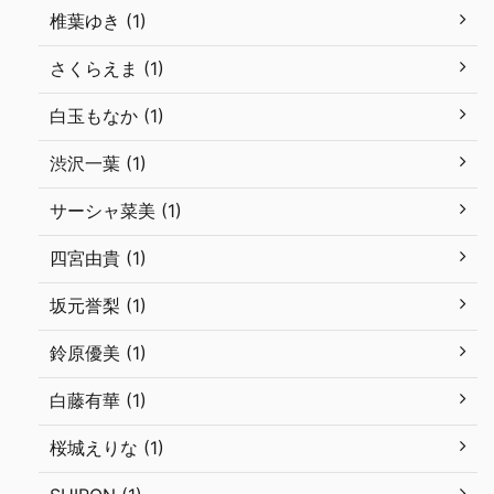
椎葉ゆき (1)
さくらえま (1)
白玉もなか (1)
渋沢一葉 (1)
サーシャ菜美 (1)
四宮由貴 (1)
坂元誉梨 (1)
鈴原優美 (1)
白藤有華 (1)
桜城えりな (1)