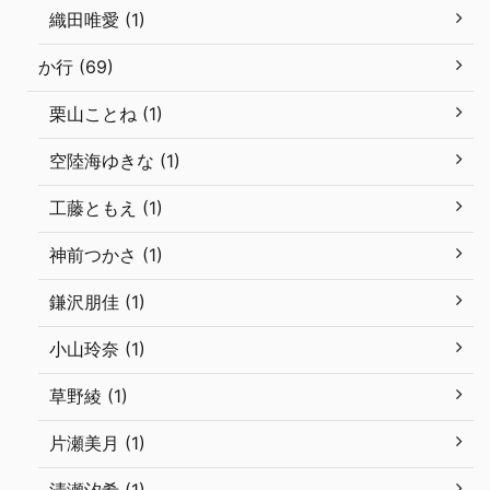
織田唯愛 (1)
か行 (69)
栗山ことね (1)
空陸海ゆきな (1)
工藤ともえ (1)
神前つかさ (1)
鎌沢朋佳 (1)
小山玲奈 (1)
草野綾 (1)
片瀬美月 (1)