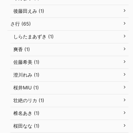
後藤田えみ (1)
さ行 (65)
しらたまあずき (1)
爽香 (1)
佐藤希美 (1)
澄川れみ (1)
桜井MIU (1)
壮絶のリカ (1)
椎名あき (1)
桜田なな (1)