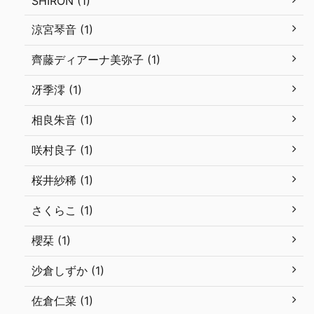
SHIRON (1)
涼宮琴音 (1)
齊藤ディアーナ美弥子 (1)
冴季澪 (1)
相良朱音 (1)
咲村良子 (1)
桜井紗稀 (1)
さくらこ (1)
櫻栞 (1)
沙倉しずか (1)
佐倉仁菜 (1)