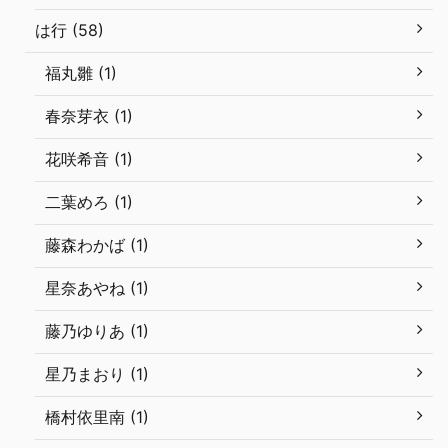
は行 (58)
福丸雛 (1)
春奈芽衣 (1)
花咲希音 (1)
二葉めろ (1)
藤森わかば (1)
星奈あやね (1)
藤乃ゆりあ (1)
星乃まおり (1)
橋村依里南 (1)