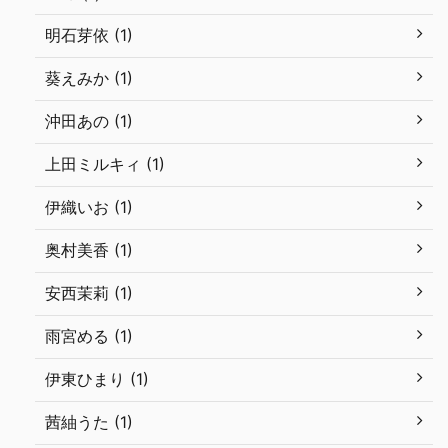
明石芽依 (1)
葵えみか (1)
沖田あの (1)
上田ミルキィ (1)
伊織いお (1)
奥村美香 (1)
安西茉莉 (1)
雨宮める (1)
伊東ひまり (1)
茜紬うた (1)