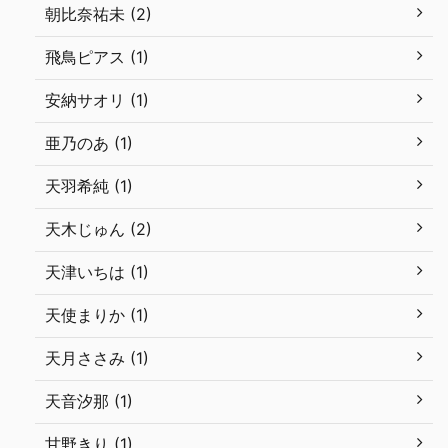
朝比奈祐未 (2)
飛鳥ピアス (1)
安納サオリ (1)
亜乃のあ (1)
天羽希純 (1)
天木じゅん (2)
天津いちは (1)
天使まりか (1)
天月ささみ (1)
天音汐那 (1)
甘野きり (1)