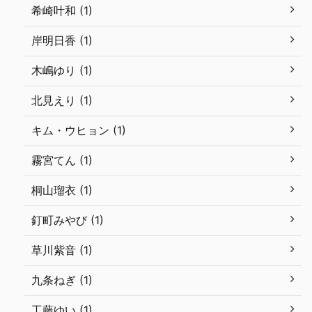
希崎叶和 (1)
岸明日香 (1)
木嶋ゆり (1)
北見えり (1)
キム・ウヒョン (1)
霧宮てん (1)
桐山瑠衣 (1)
釘町みやび (1)
草川紫音 (1)
九条ねぎ (1)
工藤ゆい (1)