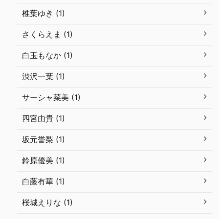
椎葉ゆき (1)
さくらえま (1)
白玉もなか (1)
渋沢一葉 (1)
サーシャ菜美 (1)
四宮由貴 (1)
坂元誉梨 (1)
鈴原優美 (1)
白藤有華 (1)
桜城えりな (1)