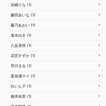
浜嶋りな (1)
藤田あいな (1)
藤乃あおい (1)
速水ゆき (1)
八反美咲 (1)
花宮すずか (1)
羽川るる (1)
葉加瀬マイ (1)
白いん子 (1)
橋本祐里 (1)