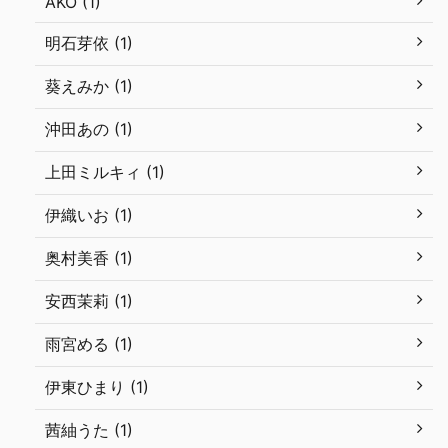
AKO (1)
明石芽依 (1)
葵えみか (1)
沖田あの (1)
上田ミルキィ (1)
伊織いお (1)
奥村美香 (1)
安西茉莉 (1)
雨宮める (1)
伊東ひまり (1)
茜紬うた (1)