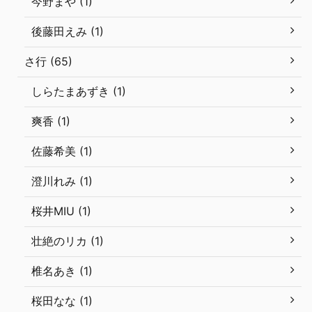
今野まや (1)
後藤田えみ (1)
さ行 (65)
しらたまあずき (1)
爽香 (1)
佐藤希美 (1)
澄川れみ (1)
桜井MIU (1)
壮絶のリカ (1)
椎名あき (1)
桜田なな (1)