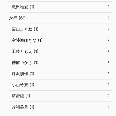
織田唯愛 (1)
か行 (69)
栗山ことね (1)
空陸海ゆきな (1)
工藤ともえ (1)
神前つかさ (1)
鎌沢朋佳 (1)
小山玲奈 (1)
草野綾 (1)
片瀬美月 (1)