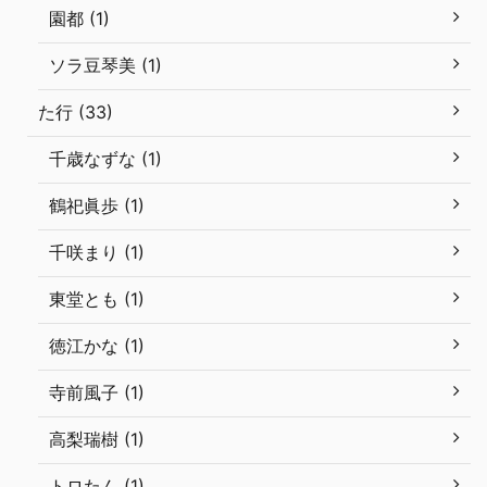
園都 (1)
ソラ豆琴美 (1)
た行 (33)
千歳なずな (1)
鶴祀眞歩 (1)
千咲まり (1)
東堂とも (1)
徳江かな (1)
寺前風子 (1)
高梨瑞樹 (1)
トロたん (1)