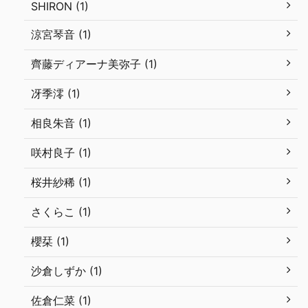
SHIRON (1)
涼宮琴音 (1)
齊藤ディアーナ美弥子 (1)
冴季澪 (1)
相良朱音 (1)
咲村良子 (1)
桜井紗稀 (1)
さくらこ (1)
櫻栞 (1)
沙倉しずか (1)
佐倉仁菜 (1)