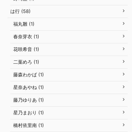
は行 (58)
福丸雛 (1)
春奈芽衣 (1)
花咲希音 (1)
二葉めろ (1)
藤森わかば (1)
星奈あやね (1)
藤乃ゆりあ (1)
星乃まおり (1)
橋村依里南 (1)