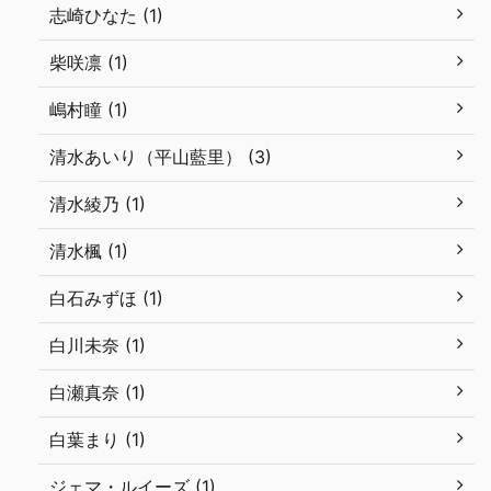
志崎ひなた (1)
柴咲凛 (1)
嶋村瞳 (1)
清水あいり（平山藍里） (3)
清水綾乃 (1)
清水楓 (1)
白石みずほ (1)
白川未奈 (1)
白瀬真奈 (1)
白葉まり (1)
ジェマ・ルイーズ (1)