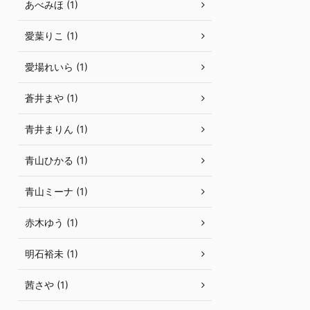
あべみほ (1)
愛葉りこ (1)
愛場れいら (1)
蒼井まや (1)
青井まりん (1)
青山ひかる (1)
青山ミーナ (1)
赤木ゆう (1)
明石裕未 (1)
茜さや (1)