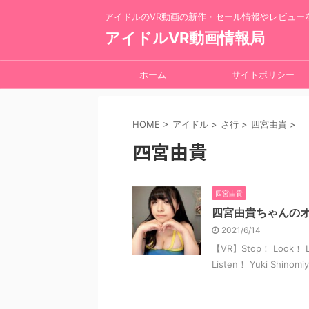
アイドルのVR動画の新作・セール情報やレビュー
アイドルVR動画情報局
ホーム
サイトポリシー
HOME
>
アイドル
>
さ行
>
四宮由貴
>
四宮由貴
四宮由貴
四宮由貴ちゃんのオ
2021/6/14
【VR】Stop！ Look！ L
Listen！ Yuki Shino