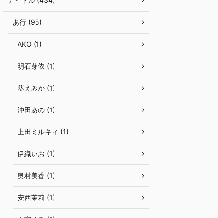
アイドル (434)
あ行 (95)
AKO (1)
明石芽依 (1)
葵えみか (1)
沖田あの (1)
上田ミルキィ (1)
伊織いお (1)
奥村美香 (1)
安西茉莉 (1)