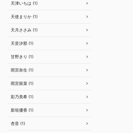
天津いちは (1)
天使まりか (1)
天月ささみ (1)
天音汐那 (1)
甘野きり (1)
雨宮奈生 (1)
雨宮留菜 (1)
彩乃美希 (1)
新垣優香 (1)
杏音 (1)