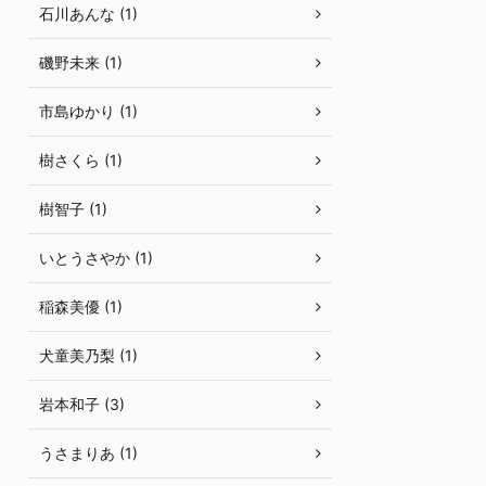
石川あんな (1)
磯野未来 (1)
市島ゆかり (1)
樹さくら (1)
樹智子 (1)
いとうさやか (1)
稲森美優 (1)
犬童美乃梨 (1)
岩本和子 (3)
うさまりあ (1)