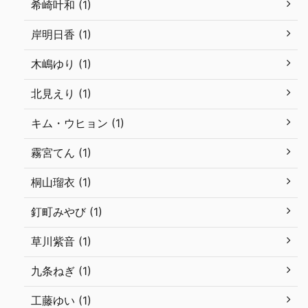
希崎叶和 (1)
岸明日香 (1)
木嶋ゆり (1)
北見えり (1)
キム・ウヒョン (1)
霧宮てん (1)
桐山瑠衣 (1)
釘町みやび (1)
草川紫音 (1)
九条ねぎ (1)
工藤ゆい (1)