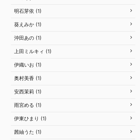
明石芽依 (1)
葵えみか (1)
沖田あの (1)
上田ミルキィ (1)
伊織いお (1)
奥村美香 (1)
安西茉莉 (1)
雨宮める (1)
伊東ひまり (1)
茜紬うた (1)