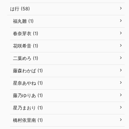
は行 (58)
福丸雛 (1)
春奈芽衣 (1)
花咲希音 (1)
二葉めろ (1)
藤森わかば (1)
星奈あやね (1)
藤乃ゆりあ (1)
星乃まおり (1)
橋村依里南 (1)