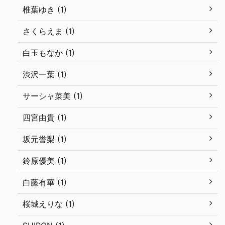
椎葉ゆき (1)
さくらえま (1)
白玉もなか (1)
渋沢一葉 (1)
サーシャ菜美 (1)
四宮由貴 (1)
坂元誉梨 (1)
鈴原優美 (1)
白藤有華 (1)
桜城えりな (1)