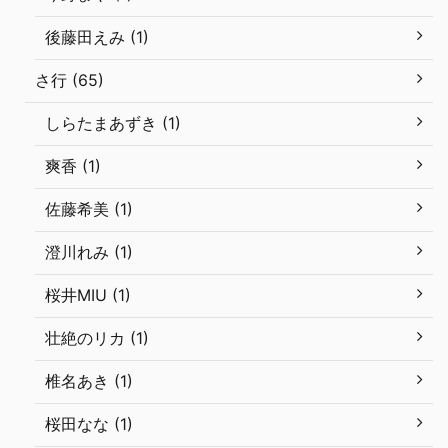
後藤田えみ (1)
さ行 (65)
しらたまあずき (1)
爽香 (1)
佐藤希美 (1)
澄川れみ (1)
桜井MIU (1)
壮絶のリカ (1)
椎名あき (1)
桜田なな (1)