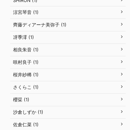
SHIRON (1)
涼宮琴音 (1)
齊藤ディアーナ美弥子 (1)
冴季澪 (1)
相良朱音 (1)
咲村良子 (1)
桜井紗稀 (1)
さくらこ (1)
櫻栞 (1)
沙倉しずか (1)
佐倉仁菜 (1)