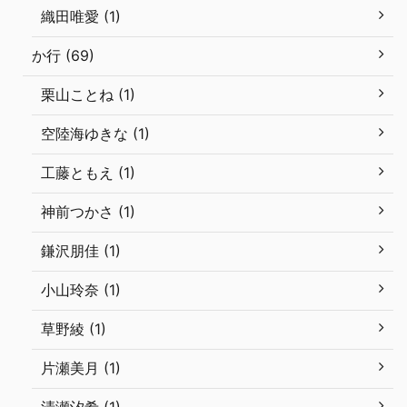
織田唯愛 (1)
か行 (69)
栗山ことね (1)
空陸海ゆきな (1)
工藤ともえ (1)
神前つかさ (1)
鎌沢朋佳 (1)
小山玲奈 (1)
草野綾 (1)
片瀬美月 (1)