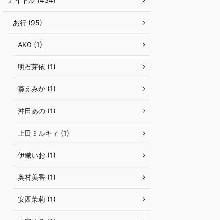
アイドル (434)
あ行 (95)
AKO (1)
明石芽依 (1)
葵えみか (1)
沖田あの (1)
上田ミルキィ (1)
伊織いお (1)
奥村美香 (1)
安西茉莉 (1)