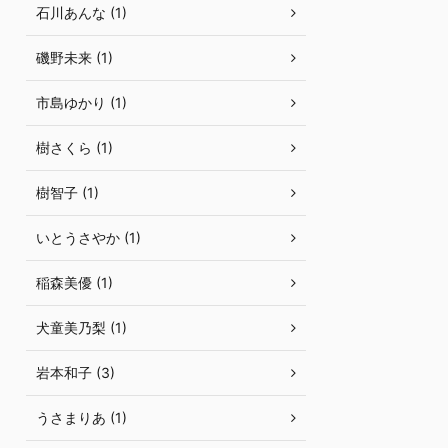
石川あんな (1)
磯野未来 (1)
市島ゆかり (1)
樹さくら (1)
樹智子 (1)
いとうさやか (1)
稲森美優 (1)
犬童美乃梨 (1)
岩本和子 (3)
うさまりあ (1)