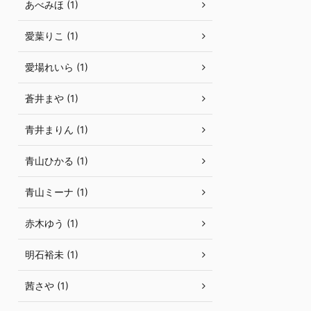
あべみほ (1)
愛葉りこ (1)
愛場れいら (1)
蒼井まや (1)
青井まりん (1)
青山ひかる (1)
青山ミーナ (1)
赤木ゆう (1)
明石裕未 (1)
茜さや (1)