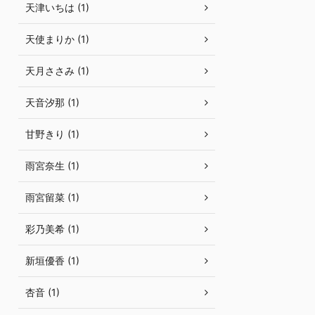
天津いちは (1)
天使まりか (1)
天月ささみ (1)
天音汐那 (1)
甘野きり (1)
雨宮奈生 (1)
雨宮留菜 (1)
彩乃美希 (1)
新垣優香 (1)
杏音 (1)