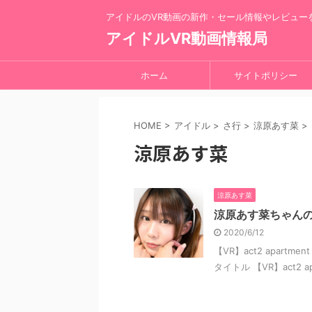
アイドルのVR動画の新作・セール情報やレビュー
アイドルVR動画情報局
ホーム
サイトポリシー
HOME
>
アイドル
>
さ行
>
涼原あす菜
>
涼原あす菜
涼原あす菜
涼原あす菜ちゃんの
2020/6/12
【VR】act2 apartme
タイトル 【VR】act2 ap