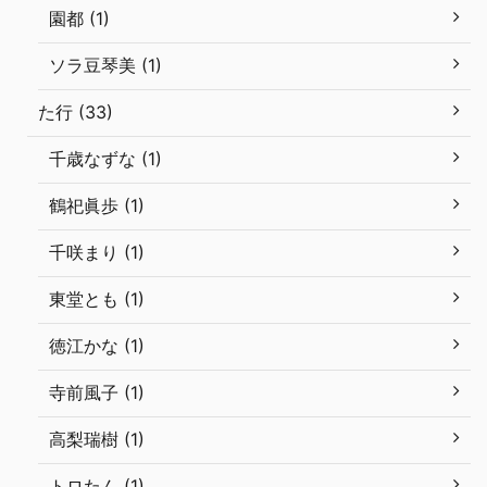
園都 (1)
ソラ豆琴美 (1)
た行 (33)
千歳なずな (1)
鶴祀眞歩 (1)
千咲まり (1)
東堂とも (1)
徳江かな (1)
寺前風子 (1)
高梨瑞樹 (1)
トロたん (1)