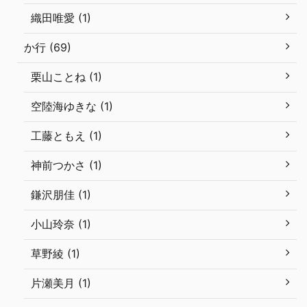
織田唯愛 (1)
か行 (69)
栗山ことね (1)
空陸海ゆきな (1)
工藤ともえ (1)
神前つかさ (1)
鎌沢朋佳 (1)
小山玲奈 (1)
草野綾 (1)
片瀬美月 (1)