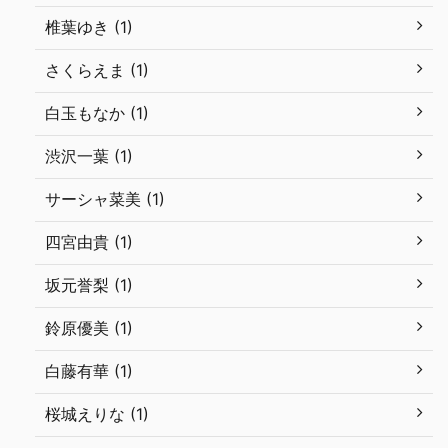
椎葉ゆき (1)
さくらえま (1)
白玉もなか (1)
渋沢一葉 (1)
サーシャ菜美 (1)
四宮由貴 (1)
坂元誉梨 (1)
鈴原優美 (1)
白藤有華 (1)
桜城えりな (1)