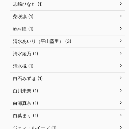
志崎ひなた (1)
柴咲凛 (1)
嶋村瞳 (1)
清水あいり（平山藍里） (3)
清水綾乃 (1)
清水楓 (1)
白石みずほ (1)
白川未奈 (1)
白瀬真奈 (1)
白葉まり (1)
ジェマ・ルイーズ (1)