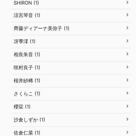
SHIRON (1)
涼宮琴音 (1)
齊藤ディアーナ美弥子 (1)
冴季澪 (1)
相良朱音 (1)
咲村良子 (1)
桜井紗稀 (1)
さくらこ (1)
櫻栞 (1)
沙倉しずか (1)
佐倉仁菜 (1)