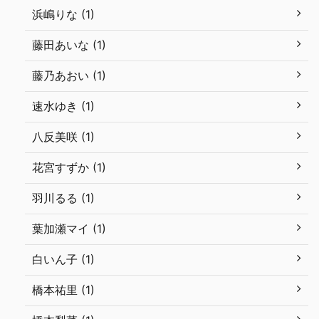
浜嶋りな (1)
藤田あいな (1)
藤乃あおい (1)
速水ゆき (1)
八反美咲 (1)
花宮すずか (1)
羽川るる (1)
葉加瀬マイ (1)
白いん子 (1)
橋本祐里 (1)