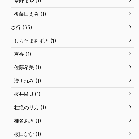
今野まや (1)
後藤田えみ (1)
さ行 (65)
しらたまあずき (1)
爽香 (1)
佐藤希美 (1)
澄川れみ (1)
桜井MIU (1)
壮絶のリカ (1)
椎名あき (1)
桜田なな (1)