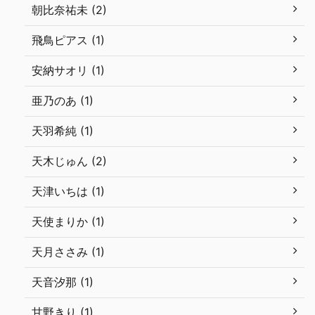
朝比奈祐未 (2)
飛鳥ピアス (1)
安納サオリ (1)
亜乃のあ (1)
天羽希純 (1)
天木じゅん (2)
天津いちは (1)
天使まりか (1)
天月ささみ (1)
天音汐那 (1)
甘野きり (1)