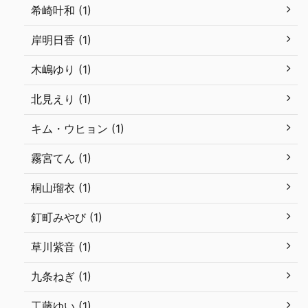
希崎叶和 (1)
岸明日香 (1)
木嶋ゆり (1)
北見えり (1)
キム・ウヒョン (1)
霧宮てん (1)
桐山瑠衣 (1)
釘町みやび (1)
草川紫音 (1)
九条ねぎ (1)
工藤ゆい (1)