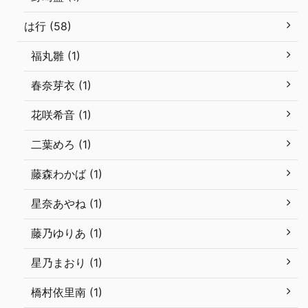
は行 (58)
福丸雛 (1)
春奈芽衣 (1)
花咲希音 (1)
二葉めろ (1)
藤森わかば (1)
星奈あやね (1)
藤乃ゆりあ (1)
星乃まおり (1)
橋村依里南 (1)