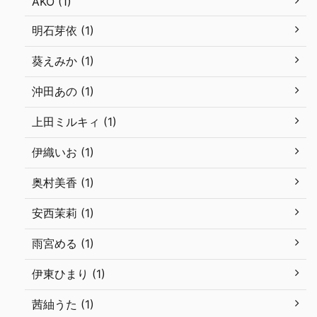
AKO (1)
明石芽依 (1)
葵えみか (1)
沖田あの (1)
上田ミルキィ (1)
伊織いお (1)
奥村美香 (1)
安西茉莉 (1)
雨宮める (1)
伊東ひまり (1)
茜紬うた (1)