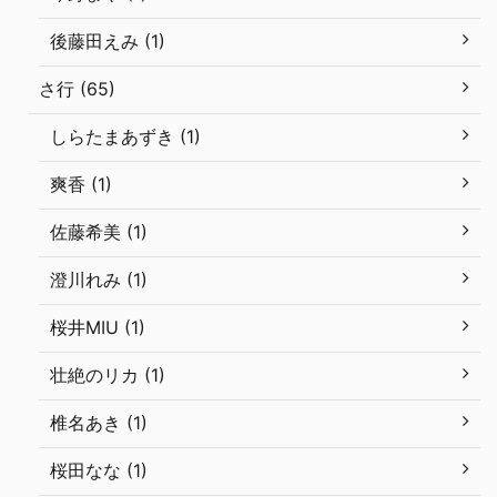
後藤田えみ (1)
さ行 (65)
しらたまあずき (1)
爽香 (1)
佐藤希美 (1)
澄川れみ (1)
桜井MIU (1)
壮絶のリカ (1)
椎名あき (1)
桜田なな (1)