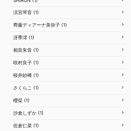
SHIRON (1)
涼宮琴音 (1)
齊藤ディアーナ美弥子 (1)
冴季澪 (1)
相良朱音 (1)
咲村良子 (1)
桜井紗稀 (1)
さくらこ (1)
櫻栞 (1)
沙倉しずか (1)
佐倉仁菜 (1)