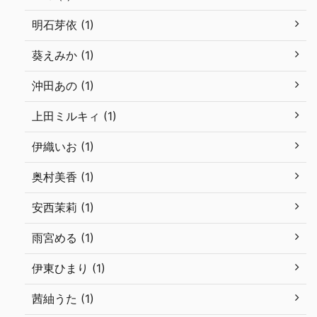
明石芽依 (1)
葵えみか (1)
沖田あの (1)
上田ミルキィ (1)
伊織いお (1)
奥村美香 (1)
安西茉莉 (1)
雨宮める (1)
伊東ひまり (1)
茜紬うた (1)