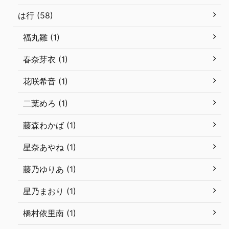
は行 (58)
福丸雛 (1)
春奈芽衣 (1)
花咲希音 (1)
二葉めろ (1)
藤森わかば (1)
星奈あやね (1)
藤乃ゆりあ (1)
星乃まおり (1)
橋村依里南 (1)