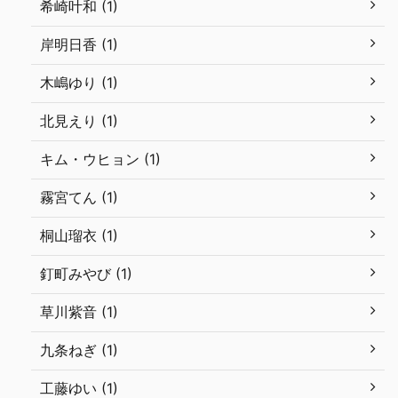
希崎叶和 (1)
岸明日香 (1)
木嶋ゆり (1)
北見えり (1)
キム・ウヒョン (1)
霧宮てん (1)
桐山瑠衣 (1)
釘町みやび (1)
草川紫音 (1)
九条ねぎ (1)
工藤ゆい (1)