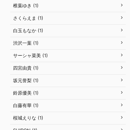
椎葉ゆき (1)
さくらえま (1)
白玉もなか (1)
渋沢一葉 (1)
サーシャ菜美 (1)
四宮由貴 (1)
坂元誉梨 (1)
鈴原優美 (1)
白藤有華 (1)
桜城えりな (1)