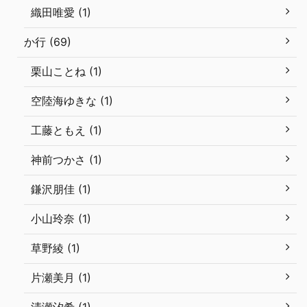
織田唯愛 (1)
か行 (69)
栗山ことね (1)
空陸海ゆきな (1)
工藤ともえ (1)
神前つかさ (1)
鎌沢朋佳 (1)
小山玲奈 (1)
草野綾 (1)
片瀬美月 (1)