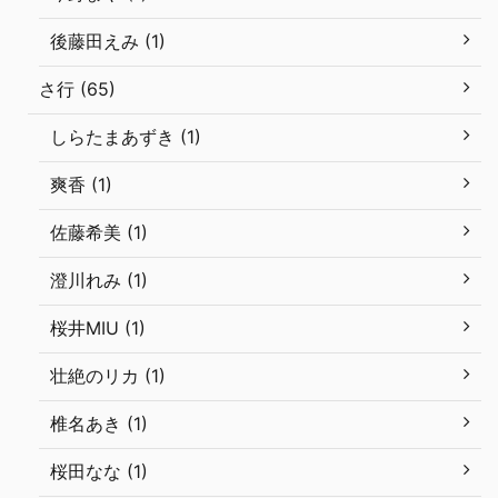
後藤田えみ (1)
さ行 (65)
しらたまあずき (1)
爽香 (1)
佐藤希美 (1)
澄川れみ (1)
桜井MIU (1)
壮絶のリカ (1)
椎名あき (1)
桜田なな (1)