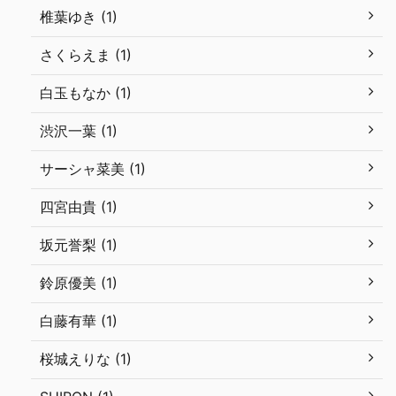
椎葉ゆき (1)
さくらえま (1)
白玉もなか (1)
渋沢一葉 (1)
サーシャ菜美 (1)
四宮由貴 (1)
坂元誉梨 (1)
鈴原優美 (1)
白藤有華 (1)
桜城えりな (1)