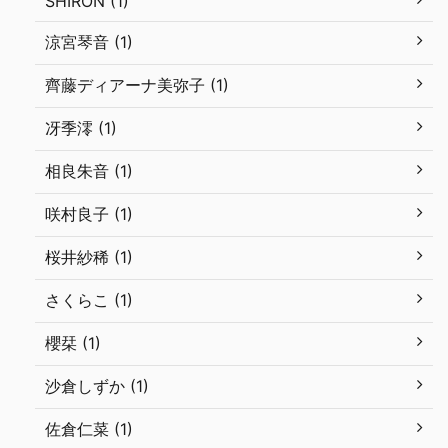
SHIRON (1)
涼宮琴音 (1)
齊藤ディアーナ美弥子 (1)
冴季澪 (1)
相良朱音 (1)
咲村良子 (1)
桜井紗稀 (1)
さくらこ (1)
櫻栞 (1)
沙倉しずか (1)
佐倉仁菜 (1)