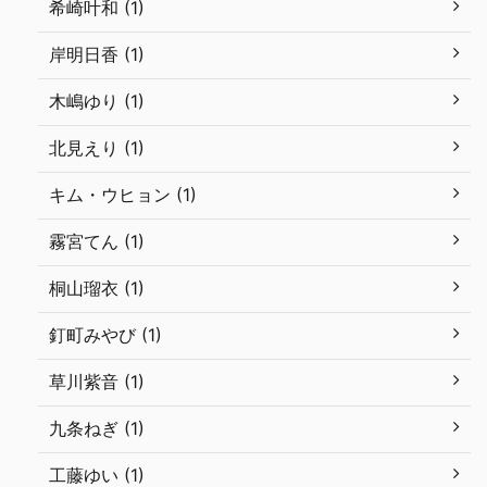
希崎叶和 (1)
岸明日香 (1)
木嶋ゆり (1)
北見えり (1)
キム・ウヒョン (1)
霧宮てん (1)
桐山瑠衣 (1)
釘町みやび (1)
草川紫音 (1)
九条ねぎ (1)
工藤ゆい (1)