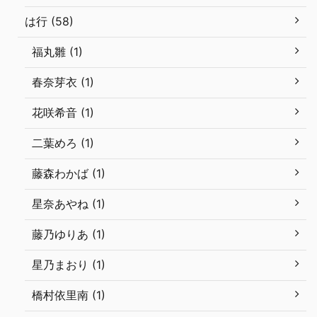
は行 (58)
福丸雛 (1)
春奈芽衣 (1)
花咲希音 (1)
二葉めろ (1)
藤森わかば (1)
星奈あやね (1)
藤乃ゆりあ (1)
星乃まおり (1)
橋村依里南 (1)