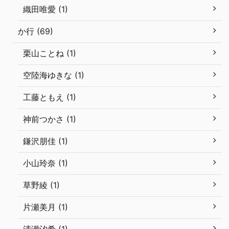
織田唯愛 (1)
か行 (69)
栗山ことね (1)
空陸海ゆきな (1)
工藤ともえ (1)
神前つかさ (1)
鎌沢朋佳 (1)
小山玲奈 (1)
草野綾 (1)
片瀬美月 (1)