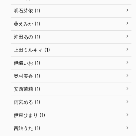
明石芽依 (1)
葵えみか (1)
沖田あの (1)
上田ミルキィ (1)
伊織いお (1)
奥村美香 (1)
安西茉莉 (1)
雨宮める (1)
伊東ひまり (1)
茜紬うた (1)