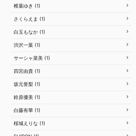
椎葉ゆき (1)
さくらえま (1)
白玉もなか (1)
渋沢一葉 (1)
サーシャ菜美 (1)
四宮由貴 (1)
坂元誉梨 (1)
鈴原優美 (1)
白藤有華 (1)
桜城えりな (1)