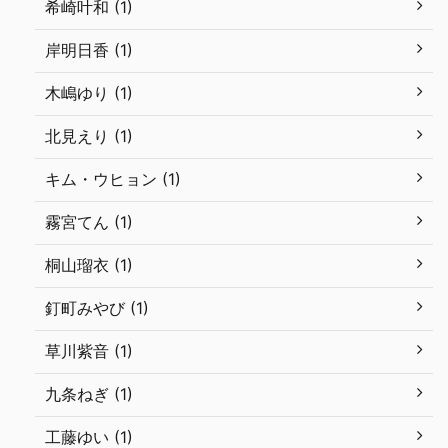
希崎叶和 (1)
岸明日香 (1)
木嶋ゆり (1)
北見えり (1)
キム・ウヒョン (1)
霧宮てん (1)
桐山瑠衣 (1)
釘町みやび (1)
草川紫音 (1)
九条ねぎ (1)
工藤ゆい (1)