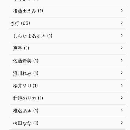
後藤田えみ (1)
さ行 (65)
しらたまあずき (1)
爽香 (1)
佐藤希美 (1)
澄川れみ (1)
桜井MIU (1)
壮絶のリカ (1)
椎名あき (1)
桜田なな (1)