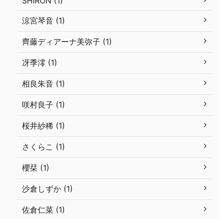
SHIRON (1)
涼宮琴音 (1)
齊藤ディアーナ美弥子 (1)
冴季澪 (1)
相良朱音 (1)
咲村良子 (1)
桜井紗稀 (1)
さくらこ (1)
櫻栞 (1)
沙倉しずか (1)
佐倉仁菜 (1)