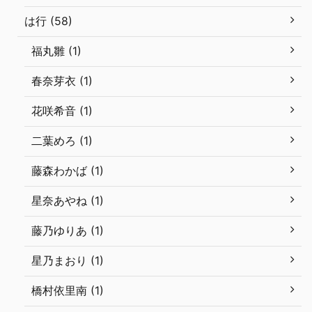
は行 (58)
福丸雛 (1)
春奈芽衣 (1)
花咲希音 (1)
二葉めろ (1)
藤森わかば (1)
星奈あやね (1)
藤乃ゆりあ (1)
星乃まおり (1)
橋村依里南 (1)