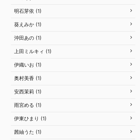
明石芽依 (1)
葵えみか (1)
沖田あの (1)
上田ミルキィ (1)
伊織いお (1)
奥村美香 (1)
安西茉莉 (1)
雨宮める (1)
伊東ひまり (1)
茜紬うた (1)