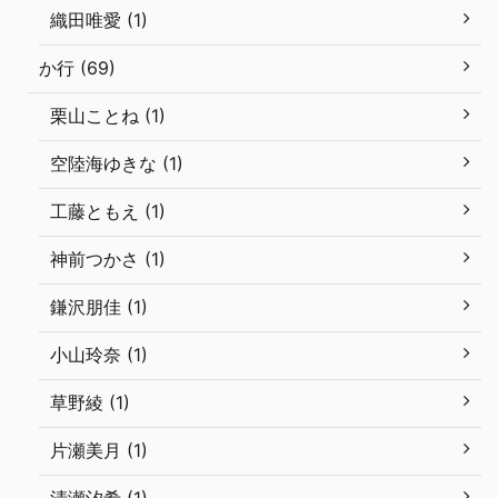
織田唯愛 (1)
か行 (69)
栗山ことね (1)
空陸海ゆきな (1)
工藤ともえ (1)
神前つかさ (1)
鎌沢朋佳 (1)
小山玲奈 (1)
草野綾 (1)
片瀬美月 (1)