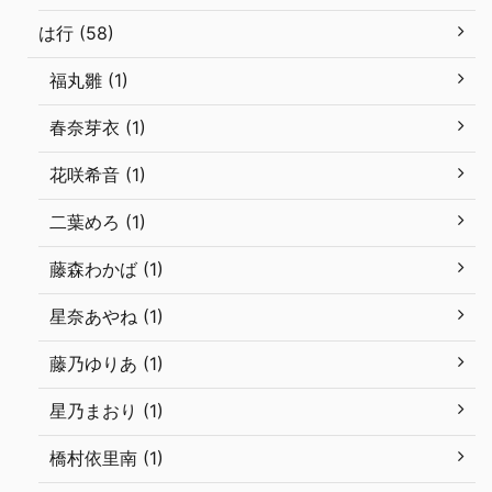
は行 (58)
福丸雛 (1)
春奈芽衣 (1)
花咲希音 (1)
二葉めろ (1)
藤森わかば (1)
星奈あやね (1)
藤乃ゆりあ (1)
星乃まおり (1)
橋村依里南 (1)