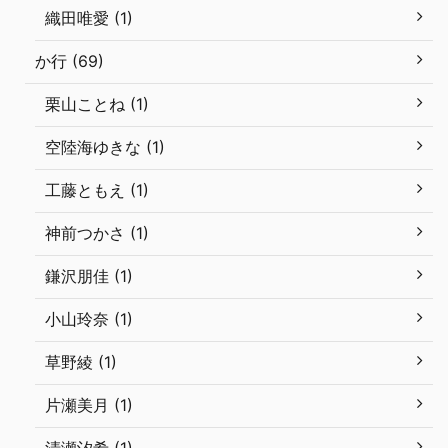
織田唯愛 (1)
か行 (69)
栗山ことね (1)
空陸海ゆきな (1)
工藤ともえ (1)
神前つかさ (1)
鎌沢朋佳 (1)
小山玲奈 (1)
草野綾 (1)
片瀬美月 (1)