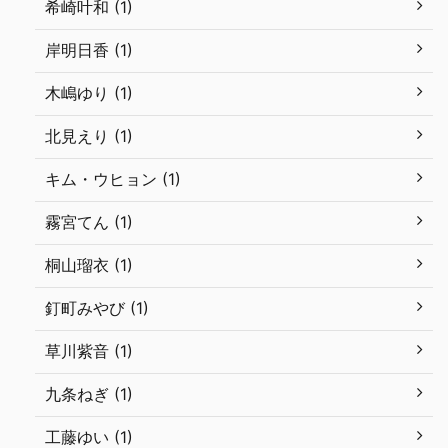
希崎叶和 (1)
岸明日香 (1)
木嶋ゆり (1)
北見えり (1)
キム・ウヒョン (1)
霧宮てん (1)
桐山瑠衣 (1)
釘町みやび (1)
草川紫音 (1)
九条ねぎ (1)
工藤ゆい (1)