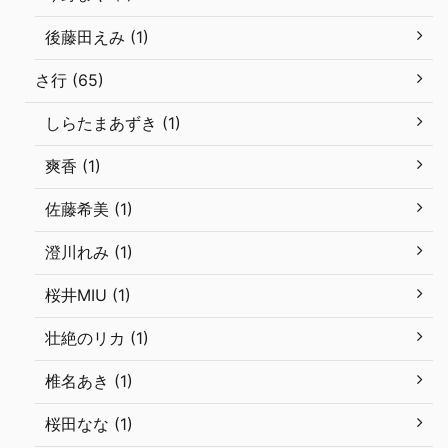
後藤田えみ (1)
さ行 (65)
しらたまあずき (1)
爽香 (1)
佐藤希美 (1)
澄川れみ (1)
桜井MIU (1)
壮絶のリカ (1)
椎名あき (1)
桜田なな (1)