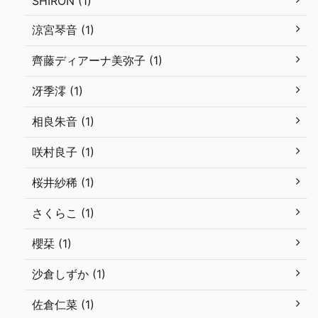
SHIRON (1)
涼宮琴音 (1)
齊藤ディアーナ美弥子 (1)
冴季澪 (1)
相良朱音 (1)
咲村良子 (1)
桜井紗稀 (1)
さくらこ (1)
櫻栞 (1)
沙倉しずか (1)
佐倉仁菜 (1)