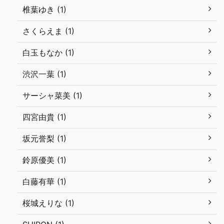
椎葉ゆき (1)
さくらえま (1)
白玉もなか (1)
渋沢一葉 (1)
サーシャ菜美 (1)
四宮由貴 (1)
坂元誉梨 (1)
鈴原優美 (1)
白藤有華 (1)
桜城えりな (1)