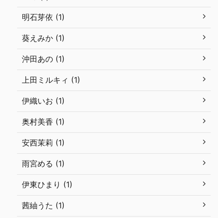
明石芽依 (1)
葵えみか (1)
沖田あの (1)
上田ミルキィ (1)
伊織いお (1)
奥村美香 (1)
安西茉莉 (1)
雨宮める (1)
伊東ひまり (1)
茜紬うた (1)