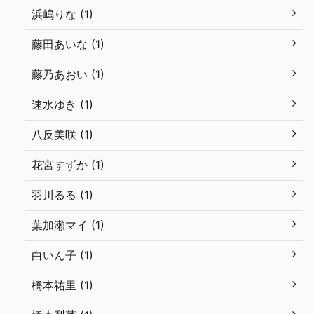
浜嶋りな (1)
藤田あいな (1)
藤乃あおい (1)
速水ゆき (1)
八反美咲 (1)
花宮すずか (1)
羽川るる (1)
葉加瀬マイ (1)
白いん子 (1)
橋本祐里 (1)