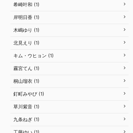
希崎叶和 (1)
岸明日香 (1)
木嶋ゆり (1)
北見えり (1)
キム・ウヒョン (1)
霧宮てん (1)
桐山瑠衣 (1)
釘町みやび (1)
草川紫音 (1)
九条ねぎ (1)
工藤ゆい (1)