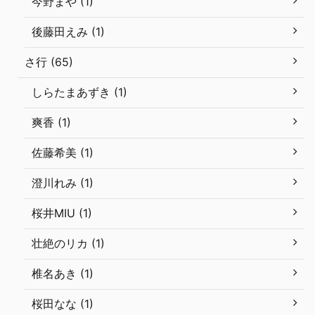
今野まや (1)
後藤田えみ (1)
さ行 (65)
しらたまあずき (1)
爽香 (1)
佐藤希美 (1)
澄川れみ (1)
桜井MIU (1)
壮絶のリカ (1)
椎名あき (1)
桜田なな (1)