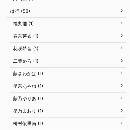
は行 (58)
福丸雛 (1)
春奈芽衣 (1)
花咲希音 (1)
二葉めろ (1)
藤森わかば (1)
星奈あやね (1)
藤乃ゆりあ (1)
星乃まおり (1)
橋村依里南 (1)