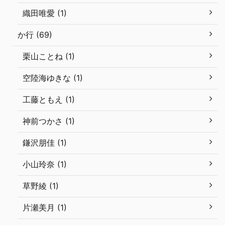
織田唯愛 (1)
か行 (69)
栗山ことね (1)
空陸海ゆきな (1)
工藤ともえ (1)
神前つかさ (1)
鎌沢朋佳 (1)
小山玲奈 (1)
草野綾 (1)
片瀬美月 (1)