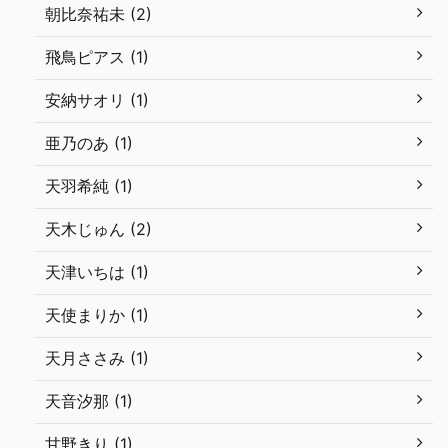
朝比奈祐未 (2)
飛鳥ピアス (1)
安納サオリ (1)
亜乃のあ (1)
天羽希純 (1)
天木じゅん (2)
天津いちは (1)
天使まりか (1)
天月ささみ (1)
天音汐那 (1)
甘野きり (1)