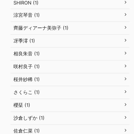
SHIRON (1)
涼宮琴音 (1)
齊藤ディアーナ美弥子 (1)
冴季澪 (1)
相良朱音 (1)
咲村良子 (1)
桜井紗稀 (1)
さくらこ (1)
櫻栞 (1)
沙倉しずか (1)
佐倉仁菜 (1)