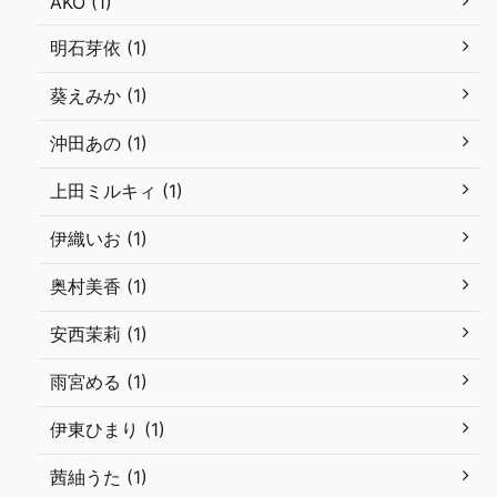
AKO (1)
明石芽依 (1)
葵えみか (1)
沖田あの (1)
上田ミルキィ (1)
伊織いお (1)
奥村美香 (1)
安西茉莉 (1)
雨宮める (1)
伊東ひまり (1)
茜紬うた (1)