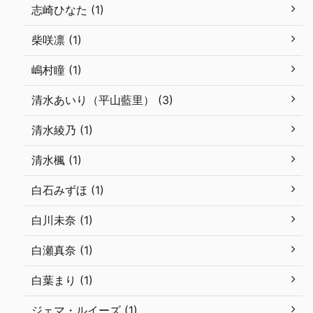
志崎ひなた (1)
柴咲凛 (1)
嶋村瞳 (1)
清水あいり（平山藍里） (3)
清水綾乃 (1)
清水楓 (1)
白石みずほ (1)
白川未奈 (1)
白瀬真奈 (1)
白葉まり (1)
ジェマ・ルイーズ (1)