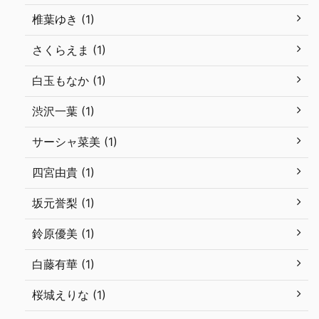
椎葉ゆき (1)
さくらえま (1)
白玉もなか (1)
渋沢一葉 (1)
サーシャ菜美 (1)
四宮由貴 (1)
坂元誉梨 (1)
鈴原優美 (1)
白藤有華 (1)
桜城えりな (1)