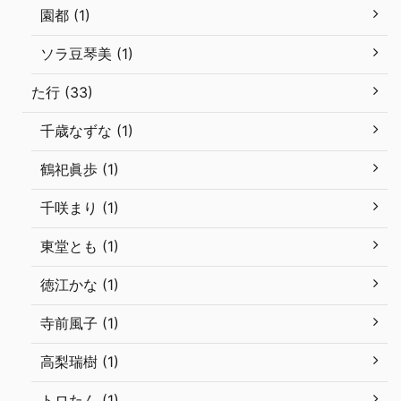
園都 (1)
ソラ豆琴美 (1)
た行 (33)
千歳なずな (1)
鶴祀眞歩 (1)
千咲まり (1)
東堂とも (1)
徳江かな (1)
寺前風子 (1)
高梨瑞樹 (1)
トロたん (1)