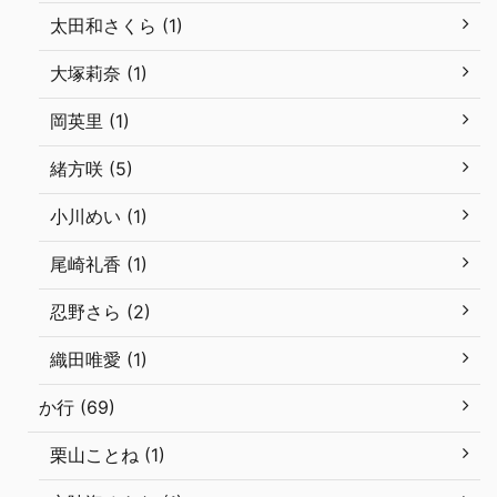
太田和さくら (1)
大塚莉奈 (1)
岡英里 (1)
緒方咲 (5)
小川めい (1)
尾崎礼香 (1)
忍野さら (2)
織田唯愛 (1)
か行 (69)
栗山ことね (1)