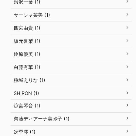
渋沢一葉 (1)
サーシャ菜美 (1)
四宮由貴 (1)
坂元誉梨 (1)
鈴原優美 (1)
白藤有華 (1)
桜城えりな (1)
SHIRON (1)
涼宮琴音 (1)
齊藤ディアーナ美弥子 (1)
冴季澪 (1)