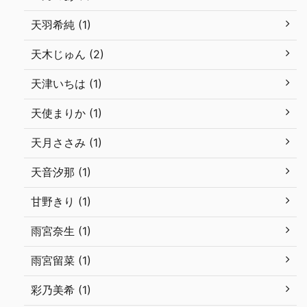
天羽希純 (1)
天木じゅん (2)
天津いちは (1)
天使まりか (1)
天月ささみ (1)
天音汐那 (1)
甘野きり (1)
雨宮奈生 (1)
雨宮留菜 (1)
彩乃美希 (1)