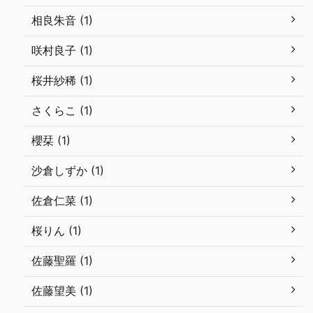
相良朱音 (1)
咲村良子 (1)
桜井紗稀 (1)
さくらこ (1)
櫻栞 (1)
沙倉しずか (1)
佐倉仁菜 (1)
桜りん (1)
佐藤聖羅 (1)
佐藤望美 (1)