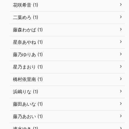
花咲希音 (1)
二葉めろ (1)
藤森わかば (1)
星奈あやね (1)
藤乃ゆりあ (1)
星乃まおり (1)
橋村依里南 (1)
浜嶋りな (1)
藤田あいな (1)
藤乃あおい (1)
速水ゆき (1)