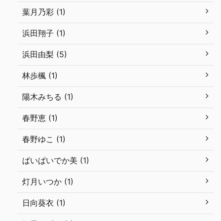
葉月乃彩 (1)
浜田翔子 (1)
浜田由梨 (5)
林歩楓 (1)
陽木みちる (1)
春野恵 (1)
春野ゆこ (1)
ぱいぱいでか美 (1)
灯月いつか (1)
日向葵衣 (1)