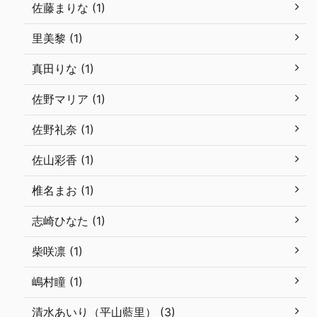
佐藤まりな (1)
里美黎 (1)
真田りな (1)
佐野マリア (1)
佐野礼奈 (1)
佐山彩香 (1)
椎名まお (1)
志崎ひなた (1)
柴咲凛 (1)
嶋村瞳 (1)
清水あいり（平山藍里） (3)