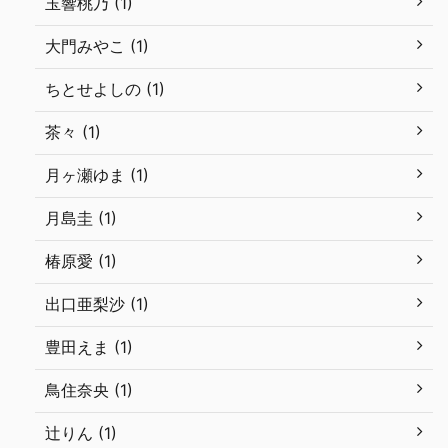
玉響桃乃 (1)
大門みやこ (1)
ちとせよしの (1)
茶々 (1)
月ヶ瀬ゆま (1)
月島圭 (1)
椿原愛 (1)
出口亜梨沙 (1)
豊田えま (1)
鳥住奈央 (1)
辻りん (1)