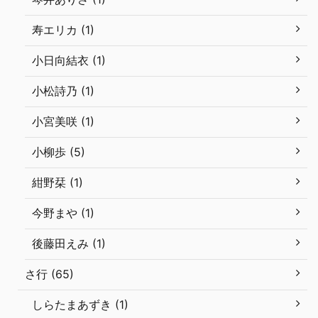
寿エリカ (1)
小日向結衣 (1)
小松詩乃 (1)
小宮美咲 (1)
小柳歩 (5)
紺野栞 (1)
今野まや (1)
後藤田えみ (1)
さ行 (65)
しらたまあずき (1)