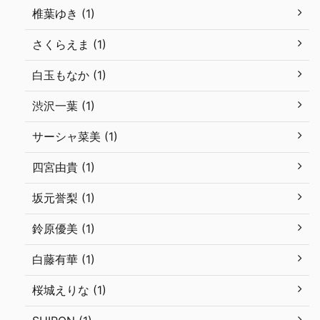
椎葉ゆき (1)
さくらえま (1)
白玉もなか (1)
渋沢一葉 (1)
サーシャ菜美 (1)
四宮由貴 (1)
坂元誉梨 (1)
鈴原優美 (1)
白藤有華 (1)
桜城えりな (1)