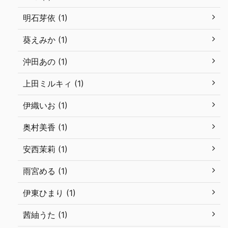
明石芽依 (1)
葵えみか (1)
沖田あの (1)
上田ミルキィ (1)
伊織いお (1)
奥村美香 (1)
安西茉莉 (1)
雨宮める (1)
伊東ひまり (1)
茜紬うた (1)