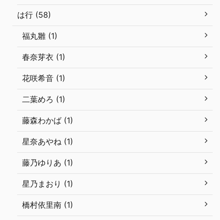
は行 (58)
福丸雛 (1)
春奈芽衣 (1)
花咲希音 (1)
二葉めろ (1)
藤森わかば (1)
星奈あやね (1)
藤乃ゆりあ (1)
星乃まおり (1)
橋村依里南 (1)