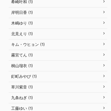
希崎叶和 (1)
岸明日香 (1)
木嶋ゆり (1)
北見えり (1)
キム・ウヒョン (1)
霧宮てん (1)
桐山瑠衣 (1)
釘町みやび (1)
草川紫音 (1)
九条ねぎ (1)
工藤ゆい (1)