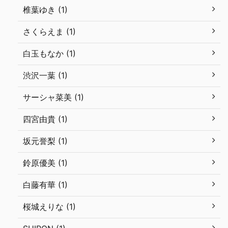
椎葉ゆき (1)
さくらえま (1)
白玉もなか (1)
渋沢一葉 (1)
サーシャ菜美 (1)
四宮由貴 (1)
坂元誉梨 (1)
鈴原優美 (1)
白藤有華 (1)
桜城えりな (1)