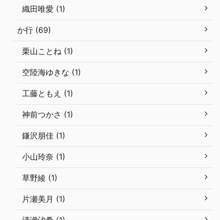
織田唯愛 (1)
か行 (69)
栗山ことね (1)
空陸海ゆきな (1)
工藤ともえ (1)
神前つかさ (1)
鎌沢朋佳 (1)
小山玲奈 (1)
草野綾 (1)
片瀬美月 (1)