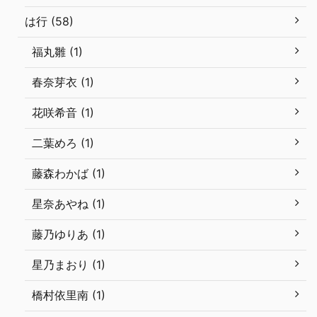
は行 (58)
福丸雛 (1)
春奈芽衣 (1)
花咲希音 (1)
二葉めろ (1)
藤森わかば (1)
星奈あやね (1)
藤乃ゆりあ (1)
星乃まおり (1)
橋村依里南 (1)