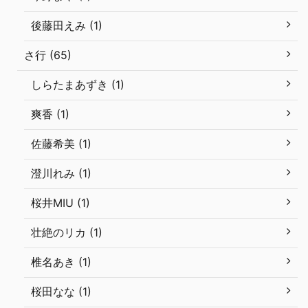
後藤田えみ (1)
さ行 (65)
しらたまあずき (1)
爽香 (1)
佐藤希美 (1)
澄川れみ (1)
桜井MIU (1)
壮絶のリカ (1)
椎名あき (1)
桜田なな (1)