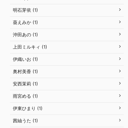
明石芽依 (1)
葵えみか (1)
沖田あの (1)
上田ミルキィ (1)
伊織いお (1)
奥村美香 (1)
安西茉莉 (1)
雨宮める (1)
伊東ひまり (1)
茜紬うた (1)