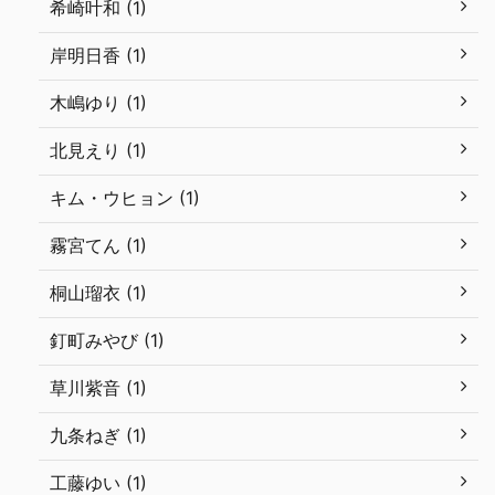
希崎叶和 (1)
岸明日香 (1)
木嶋ゆり (1)
北見えり (1)
キム・ウヒョン (1)
霧宮てん (1)
桐山瑠衣 (1)
釘町みやび (1)
草川紫音 (1)
九条ねぎ (1)
工藤ゆい (1)