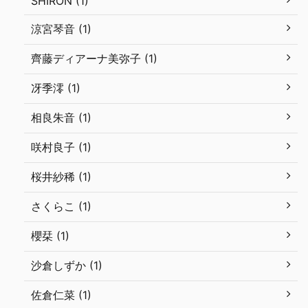
SHIRON (1)
涼宮琴音 (1)
齊藤ディアーナ美弥子 (1)
冴季澪 (1)
相良朱音 (1)
咲村良子 (1)
桜井紗稀 (1)
さくらこ (1)
櫻栞 (1)
沙倉しずか (1)
佐倉仁菜 (1)