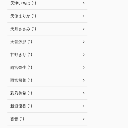
天津いちは (1)
天使まりか (1)
天月ささみ (1)
天音汐那 (1)
甘野きり (1)
雨宮奈生 (1)
雨宮留菜 (1)
彩乃美希 (1)
新垣優香 (1)
杏音 (1)