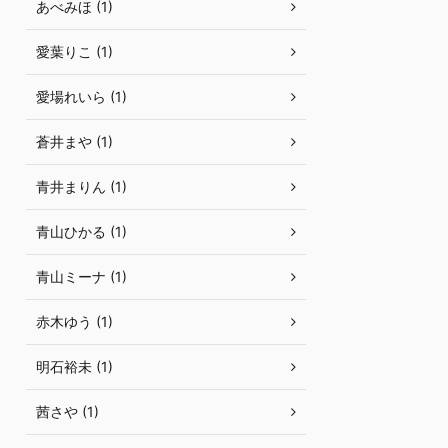
あべみほ (1)
愛葉りこ (1)
愛場れいら (1)
蒼井まや (1)
青井まりん (1)
青山ひかる (1)
青山ミーナ (1)
赤木ゆう (1)
明石裕未 (1)
茜さや (1)