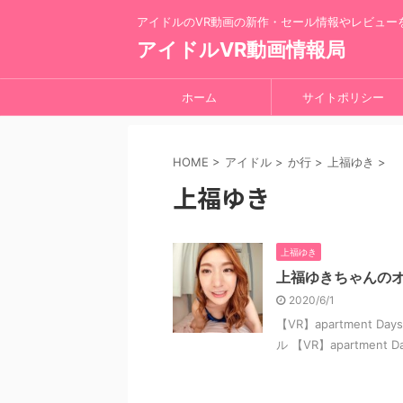
アイドルのVR動画の新作・セール情報やレビュー
アイドルVR動画情報局
ホーム
サイトポリシー
HOME
>
アイドル
>
か行
>
上福ゆき
>
上福ゆき
上福ゆき
上福ゆきちゃんのオ
2020/6/1
【VR】apartment Da
ル 【VR】apartment 