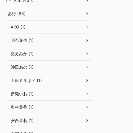
アイドル (434)
あ行 (95)
AKO (1)
明石芽依 (1)
葵えみか (1)
沖田あの (1)
上田ミルキィ (1)
伊織いお (1)
奥村美香 (1)
安西茉莉 (1)