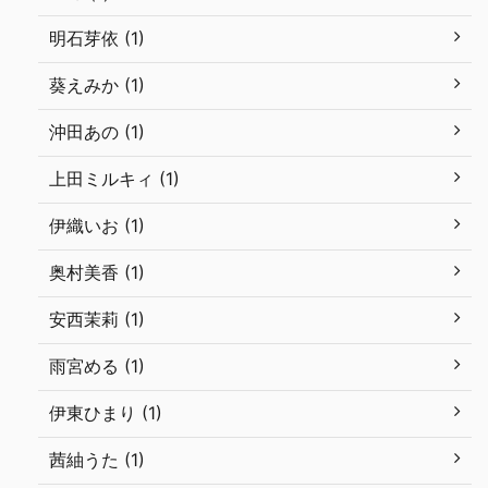
明石芽依 (1)
葵えみか (1)
沖田あの (1)
上田ミルキィ (1)
伊織いお (1)
奥村美香 (1)
安西茉莉 (1)
雨宮める (1)
伊東ひまり (1)
茜紬うた (1)