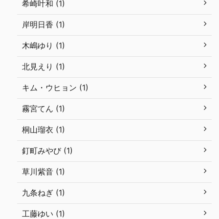
希崎叶和 (1)
岸明日香 (1)
木嶋ゆり (1)
北見えり (1)
キム・ウヒョン (1)
霧宮てん (1)
桐山瑠衣 (1)
釘町みやび (1)
草川紫音 (1)
九条ねぎ (1)
工藤ゆい (1)