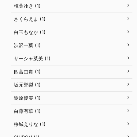
椎葉ゆき (1)
さくらえま (1)
白玉もなか (1)
渋沢一葉 (1)
サーシャ菜美 (1)
四宮由貴 (1)
坂元誉梨 (1)
鈴原優美 (1)
白藤有華 (1)
桜城えりな (1)