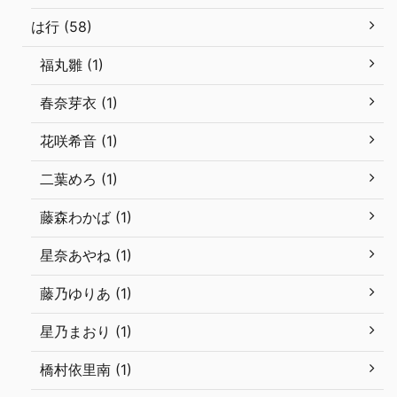
は行 (58)
福丸雛 (1)
春奈芽衣 (1)
花咲希音 (1)
二葉めろ (1)
藤森わかば (1)
星奈あやね (1)
藤乃ゆりあ (1)
星乃まおり (1)
橋村依里南 (1)