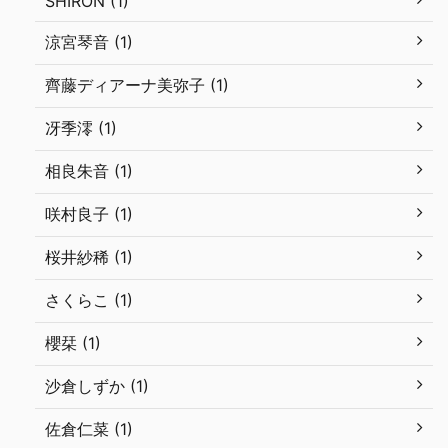
SHIRON (1)
涼宮琴音 (1)
齊藤ディアーナ美弥子 (1)
冴季澪 (1)
相良朱音 (1)
咲村良子 (1)
桜井紗稀 (1)
さくらこ (1)
櫻栞 (1)
沙倉しずか (1)
佐倉仁菜 (1)