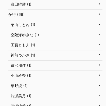
織田唯愛 (1)
か行 (69)
栗山ことね (1)
空陸海ゆきな (1)
工藤ともえ (1)
神前つかさ (1)
鎌沢朋佳 (1)
小山玲奈 (1)
草野綾 (1)
片瀬美月 (1)