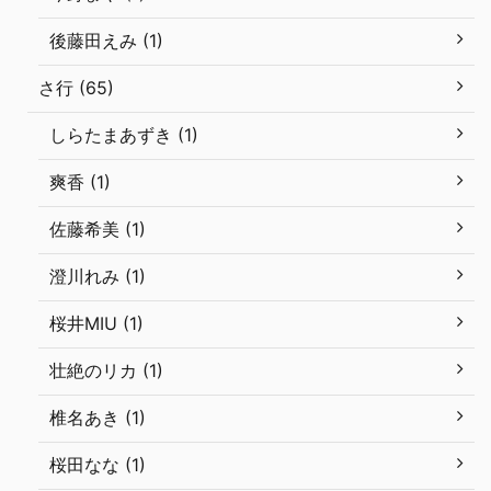
後藤田えみ (1)
さ行 (65)
しらたまあずき (1)
爽香 (1)
佐藤希美 (1)
澄川れみ (1)
桜井MIU (1)
壮絶のリカ (1)
椎名あき (1)
桜田なな (1)