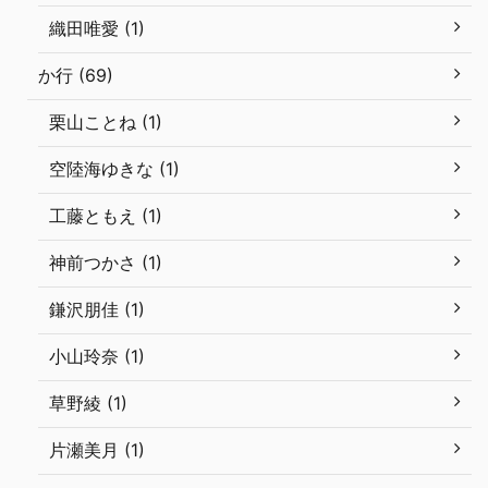
織田唯愛 (1)
か行 (69)
栗山ことね (1)
空陸海ゆきな (1)
工藤ともえ (1)
神前つかさ (1)
鎌沢朋佳 (1)
小山玲奈 (1)
草野綾 (1)
片瀬美月 (1)