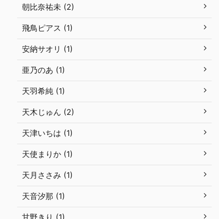
朝比奈祐未 (2)
飛鳥ピアス (1)
安納サオリ (1)
亜乃のあ (1)
天羽希純 (1)
天木じゅん (2)
天津いちは (1)
天使まりか (1)
天月ささみ (1)
天音汐那 (1)
甘野きり (1)