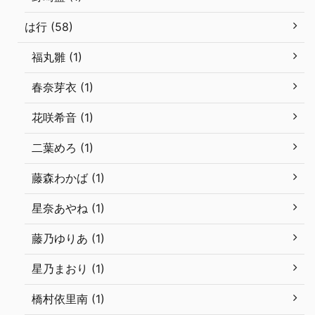
は行 (58)
福丸雛 (1)
春奈芽衣 (1)
花咲希音 (1)
二葉めろ (1)
藤森わかば (1)
星奈あやね (1)
藤乃ゆりあ (1)
星乃まおり (1)
橋村依里南 (1)