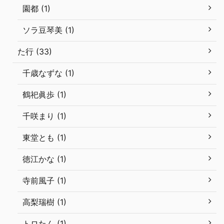
園都 (1)
ソラ豆琴美 (1)
た行 (33)
千歳なずな (1)
鶴祀眞歩 (1)
千咲まり (1)
東堂とも (1)
徳江かな (1)
寺前風子 (1)
高梨瑞樹 (1)
トロたん (1)