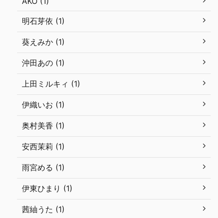
AKO (1)
明石芽依 (1)
葵えみか (1)
沖田あの (1)
上田ミルキィ (1)
伊織いお (1)
奥村美香 (1)
安西茉莉 (1)
雨宮める (1)
伊東ひまり (1)
茜紬うた (1)