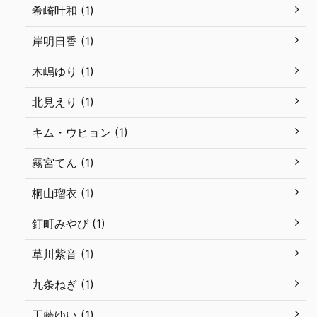
希崎叶和 (1)
岸明日香 (1)
木嶋ゆり (1)
北見えり (1)
キム・ウヒョン (1)
霧宮てん (1)
桐山瑠衣 (1)
釘町みやび (1)
草川紫音 (1)
九条ねぎ (1)
工藤ゆい (1)