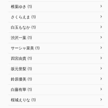
椎葉ゆき (1)
さくらえま (1)
白玉もなか (1)
渋沢一葉 (1)
サーシャ菜美 (1)
四宮由貴 (1)
坂元誉梨 (1)
鈴原優美 (1)
白藤有華 (1)
桜城えりな (1)