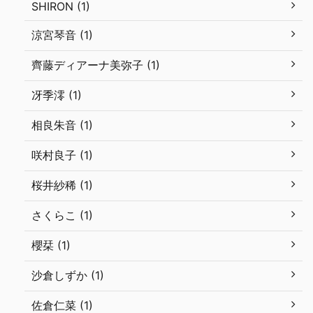
SHIRON (1)
涼宮琴音 (1)
齊藤ディアーナ美弥子 (1)
冴季澪 (1)
相良朱音 (1)
咲村良子 (1)
桜井紗稀 (1)
さくらこ (1)
櫻栞 (1)
沙倉しずか (1)
佐倉仁菜 (1)