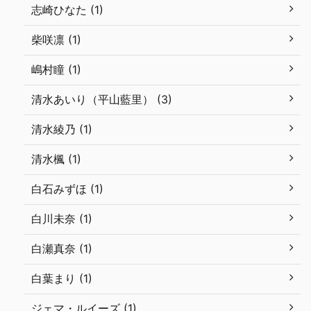
志崎ひなた (1)
柴咲凛 (1)
嶋村瞳 (1)
清水あいり（平山藍里） (3)
清水綾乃 (1)
清水楓 (1)
白石みずほ (1)
白川未奈 (1)
白瀬真奈 (1)
白葉まり (1)
ジェマ・ルイーズ (1)