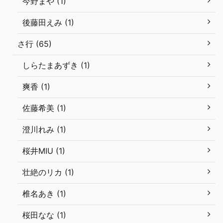
今野まや (1)
後藤田えみ (1)
さ行 (65)
しらたまあずき (1)
爽香 (1)
佐藤希美 (1)
澄川れみ (1)
桜井MIU (1)
壮絶のリカ (1)
椎名あき (1)
桜田なな (1)