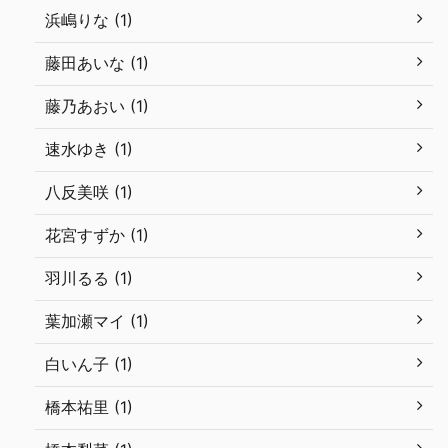
浜嶋りな (1)
藤田あいな (1)
藤乃あおい (1)
速水ゆき (1)
八反美咲 (1)
花宮すずか (1)
羽川るる (1)
葉加瀬マイ (1)
白いん子 (1)
橋本祐里 (1)