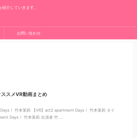
を紹介していきます。
お問い合わせ
ススメVR動画まとめ
nt Days！ 竹本茉莉 【VR】act2 apartment Days！ 竹本茉莉 タイ
ment Days！ 竹本茉莉 出演者 竹 ...