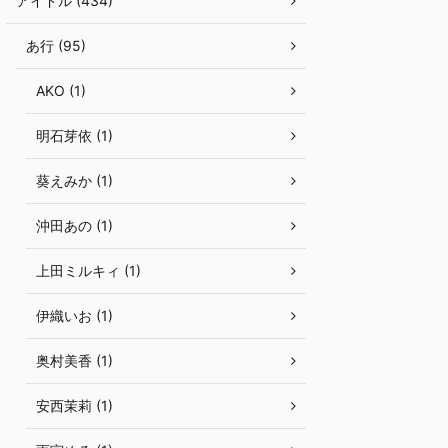
アイドル (434)
あ行 (95)
AKO (1)
明石芽依 (1)
葵えみか (1)
沖田あの (1)
上田ミルキィ (1)
伊織いお (1)
奥村美香 (1)
安西茉莉 (1)