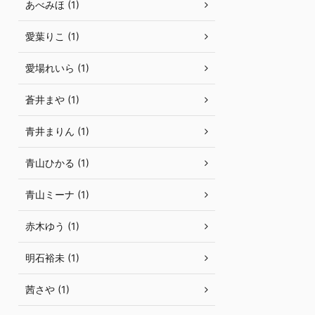
あべみほ (1)
愛葉りこ (1)
愛場れいら (1)
蒼井まや (1)
青井まりん (1)
青山ひかる (1)
青山ミーナ (1)
赤木ゆう (1)
明石裕未 (1)
茜さや (1)