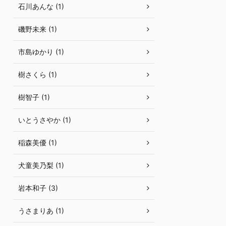
石川あんな (1)
磯野未来 (1)
市島ゆかり (1)
樹さくら (1)
樹智子 (1)
いとうさやか (1)
稲森美優 (1)
犬童美乃梨 (1)
岩本和子 (3)
うさまりあ (1)