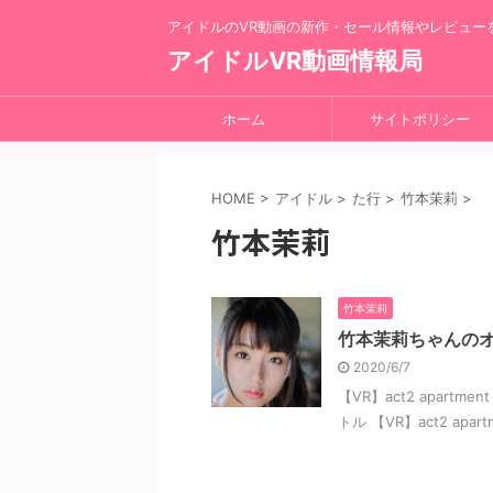
アイドルのVR動画の新作・セール情報やレビュー
アイドルVR動画情報局
ホーム
サイトポリシー
HOME
>
アイドル
>
た行
>
竹本茉莉
>
竹本茉莉
竹本茉莉
竹本茉莉ちゃんのオ
2020/6/7
【VR】act2 apartme
トル 【VR】act2 apart