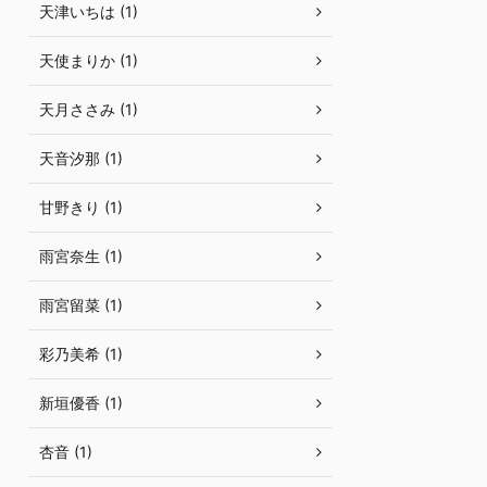
天津いちは (1)
天使まりか (1)
天月ささみ (1)
天音汐那 (1)
甘野きり (1)
雨宮奈生 (1)
雨宮留菜 (1)
彩乃美希 (1)
新垣優香 (1)
杏音 (1)