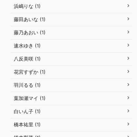
浜嶋りな (1)
藤田あいな (1)
藤乃あおい (1)
速水ゆき (1)
八反美咲 (1)
花宮すずか (1)
羽川るる (1)
葉加瀬マイ (1)
白いん子 (1)
橋本祐里 (1)