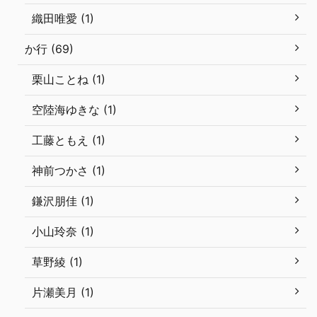
織田唯愛 (1)
か行 (69)
栗山ことね (1)
空陸海ゆきな (1)
工藤ともえ (1)
神前つかさ (1)
鎌沢朋佳 (1)
小山玲奈 (1)
草野綾 (1)
片瀬美月 (1)