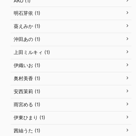
AKO (1)
明石芽依 (1)
葵えみか (1)
沖田あの (1)
上田ミルキィ (1)
伊織いお (1)
奥村美香 (1)
安西茉莉 (1)
雨宮める (1)
伊東ひまり (1)
茜紬うた (1)