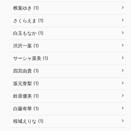
椎葉ゆき (1)
さくらえま (1)
白玉もなか (1)
渋沢一葉 (1)
サーシャ菜美 (1)
四宮由貴 (1)
坂元誉梨 (1)
鈴原優美 (1)
白藤有華 (1)
桜城えりな (1)