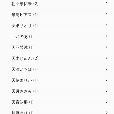
朝比奈祐未 (2)
飛鳥ピアス (1)
安納サオリ (1)
亜乃のあ (1)
天羽希純 (1)
天木じゅん (2)
天津いちは (1)
天使まりか (1)
天月ささみ (1)
天音汐那 (1)
甘野きり (1)