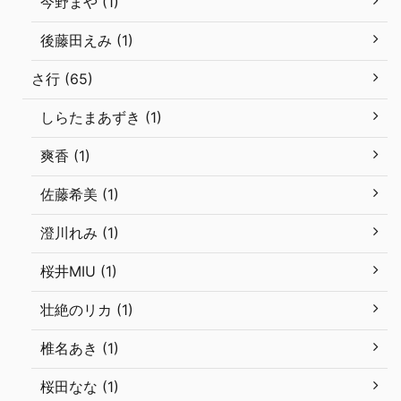
今野まや (1)
後藤田えみ (1)
さ行 (65)
しらたまあずき (1)
爽香 (1)
佐藤希美 (1)
澄川れみ (1)
桜井MIU (1)
壮絶のリカ (1)
椎名あき (1)
桜田なな (1)