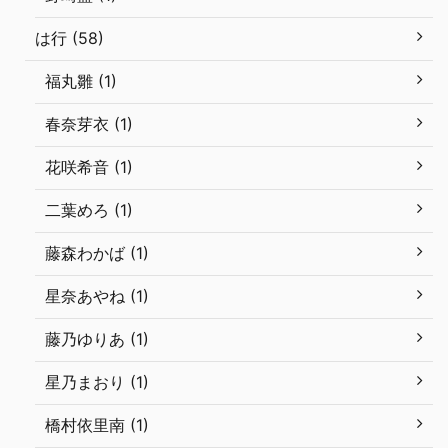
は行 (58)
福丸雛 (1)
春奈芽衣 (1)
花咲希音 (1)
二葉めろ (1)
藤森わかば (1)
星奈あやね (1)
藤乃ゆりあ (1)
星乃まおり (1)
橋村依里南 (1)