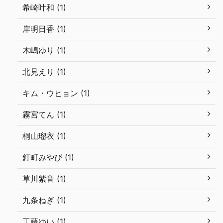
希崎叶和 (1)
岸明日香 (1)
木嶋ゆり (1)
北見えり (1)
キム・ウヒョン (1)
霧宮てん (1)
桐山瑠衣 (1)
釘町みやび (1)
草川紫音 (1)
九条ねぎ (1)
工藤ゆい (1)