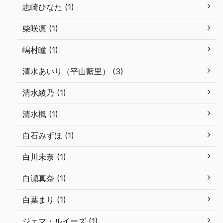
志崎ひなた (1)
柴咲凛 (1)
嶋村瞳 (1)
清水あいり（平山藍里） (3)
清水綾乃 (1)
清水楓 (1)
白石みずほ (1)
白川未奈 (1)
白瀬真奈 (1)
白葉まり (1)
ジェマ・ルイーズ (1)