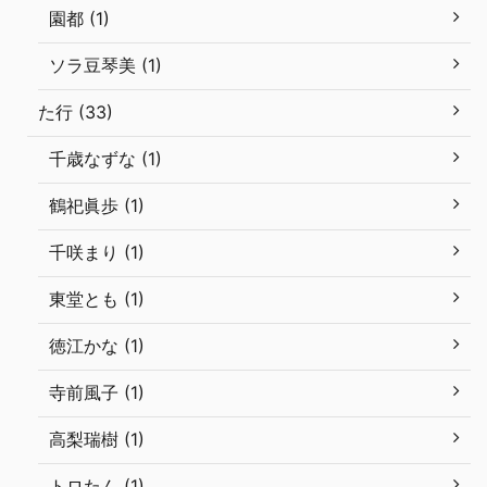
園都 (1)
ソラ豆琴美 (1)
た行 (33)
千歳なずな (1)
鶴祀眞歩 (1)
千咲まり (1)
東堂とも (1)
徳江かな (1)
寺前風子 (1)
高梨瑞樹 (1)
トロたん (1)