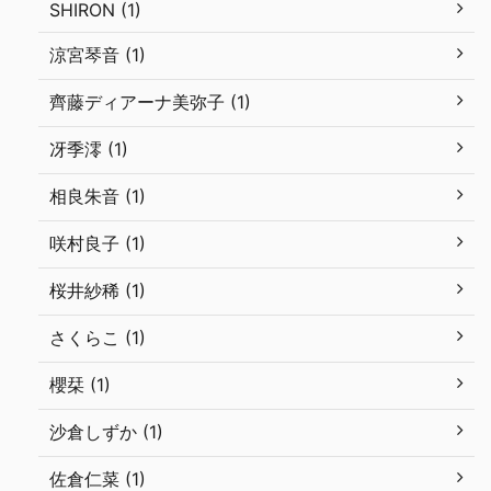
SHIRON (1)
涼宮琴音 (1)
齊藤ディアーナ美弥子 (1)
冴季澪 (1)
相良朱音 (1)
咲村良子 (1)
桜井紗稀 (1)
さくらこ (1)
櫻栞 (1)
沙倉しずか (1)
佐倉仁菜 (1)