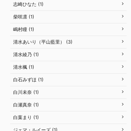
志崎ひなた (1)
柴咲凛 (1)
嶋村瞳 (1)
清水あいり（平山藍里） (3)
清水綾乃 (1)
清水楓 (1)
白石みずほ (1)
白川未奈 (1)
白瀬真奈 (1)
白葉まり (1)
ジェマ・ルイーズ (1)