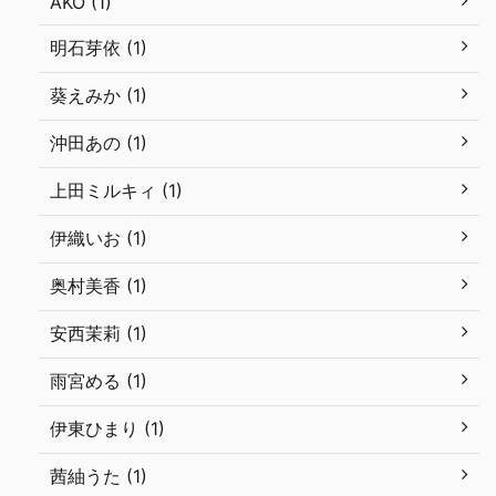
AKO (1)
明石芽依 (1)
葵えみか (1)
沖田あの (1)
上田ミルキィ (1)
伊織いお (1)
奥村美香 (1)
安西茉莉 (1)
雨宮める (1)
伊東ひまり (1)
茜紬うた (1)