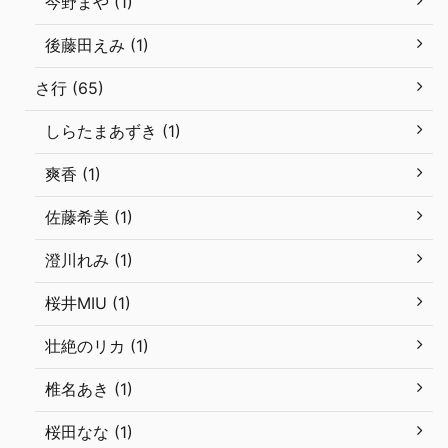
今野まや (1)
後藤田えみ (1)
さ行 (65)
しらたまあずき (1)
爽香 (1)
佐藤希美 (1)
澄川れみ (1)
桜井MIU (1)
壮絶のリカ (1)
椎名あき (1)
桜田なな (1)