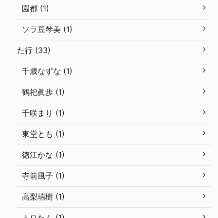
園都 (1)
ソラ豆琴美 (1)
た行 (33)
千歳なずな (1)
鶴祀眞歩 (1)
千咲まり (1)
東堂とも (1)
徳江かな (1)
寺前風子 (1)
高梨瑞樹 (1)
トロたん (1)