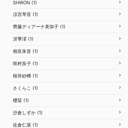
SHIRON (1)
涼宮琴音 (1)
齊藤ディアーナ美弥子 (1)
冴季澪 (1)
相良朱音 (1)
咲村良子 (1)
桜井紗稀 (1)
さくらこ (1)
櫻栞 (1)
沙倉しずか (1)
佐倉仁菜 (1)