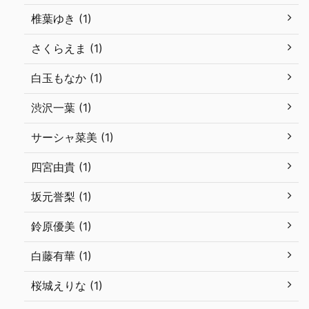
椎葉ゆき (1)
さくらえま (1)
白玉もなか (1)
渋沢一葉 (1)
サーシャ菜美 (1)
四宮由貴 (1)
坂元誉梨 (1)
鈴原優美 (1)
白藤有華 (1)
桜城えりな (1)