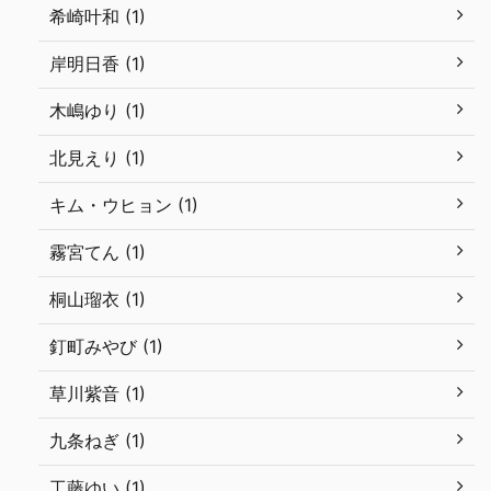
希崎叶和 (1)
岸明日香 (1)
木嶋ゆり (1)
北見えり (1)
キム・ウヒョン (1)
霧宮てん (1)
桐山瑠衣 (1)
釘町みやび (1)
草川紫音 (1)
九条ねぎ (1)
工藤ゆい (1)