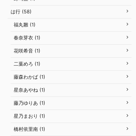
は行 (58)
福丸雛 (1)
春奈芽衣 (1)
花咲希音 (1)
二葉めろ (1)
藤森わかば (1)
星奈あやね (1)
藤乃ゆりあ (1)
星乃まおり (1)
橋村依里南 (1)