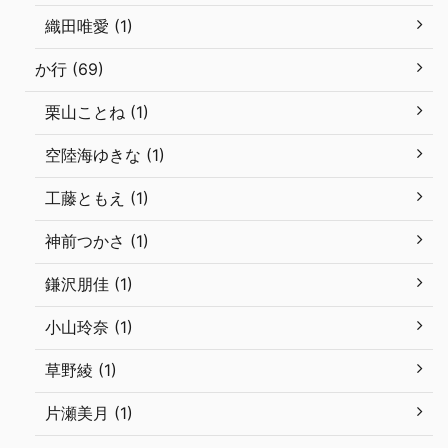
織田唯愛 (1)
か行 (69)
栗山ことね (1)
空陸海ゆきな (1)
工藤ともえ (1)
神前つかさ (1)
鎌沢朋佳 (1)
小山玲奈 (1)
草野綾 (1)
片瀬美月 (1)