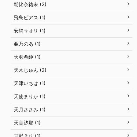
朝比奈祐未 (2)
飛鳥ピアス (1)
安納サオリ (1)
亜乃のあ (1)
天羽希純 (1)
天木じゅん (2)
天津いちは (1)
天使まりか (1)
天月ささみ (1)
天音汐那 (1)
甘野きり (1)