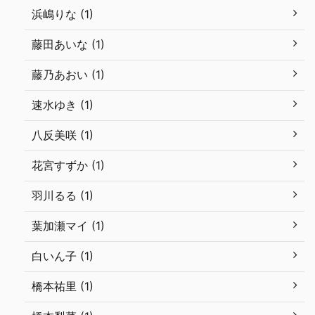
浜嶋りな (1)
藤田あいな (1)
藤乃あおい (1)
速水ゆき (1)
八反美咲 (1)
花宮すずか (1)
羽川るる (1)
葉加瀬マイ (1)
白いん子 (1)
橋本祐里 (1)