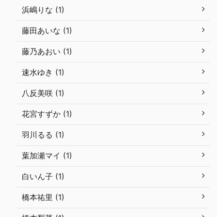
浜嶋りな (1)
藤田あいな (1)
藤乃あおい (1)
速水ゆき (1)
八反美咲 (1)
花宮すずか (1)
羽川るる (1)
葉加瀬マイ (1)
白いん子 (1)
橋本祐里 (1)