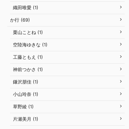
織田唯愛 (1)
か行 (69)
栗山ことね (1)
空陸海ゆきな (1)
工藤ともえ (1)
神前つかさ (1)
鎌沢朋佳 (1)
小山玲奈 (1)
草野綾 (1)
片瀬美月 (1)