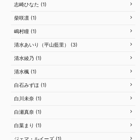
志崎ひなた (1)
柴咲凛 (1)
嶋村瞳 (1)
清水あいり（平山藍里） (3)
清水綾乃 (1)
清水楓 (1)
白石みずほ (1)
白川未奈 (1)
白瀬真奈 (1)
白葉まり (1)
ジェマ・ルイーズ (1)