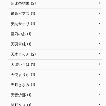
朝比奈祐未 (2)
飛鳥ピアス (1)
安納サオリ (1)
亜乃のあ (1)
天羽希純 (1)
天木じゅん (2)
天津いちは (1)
天使まりか (1)
天月ささみ (1)
天音汐那 (1)
甘野きり (1)