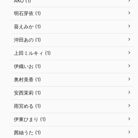
AKO (1)
明石芽依 (1)
葵えみか (1)
沖田あの (1)
上田ミルキィ (1)
伊織いお (1)
奥村美香 (1)
安西茉莉 (1)
雨宮める (1)
伊東ひまり (1)
茜紬うた (1)