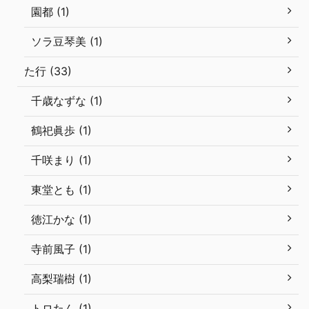
園都 (1)
ソラ豆琴美 (1)
た行 (33)
千歳なずな (1)
鶴祀眞歩 (1)
千咲まり (1)
東堂とも (1)
徳江かな (1)
寺前風子 (1)
高梨瑞樹 (1)
トロたん (1)