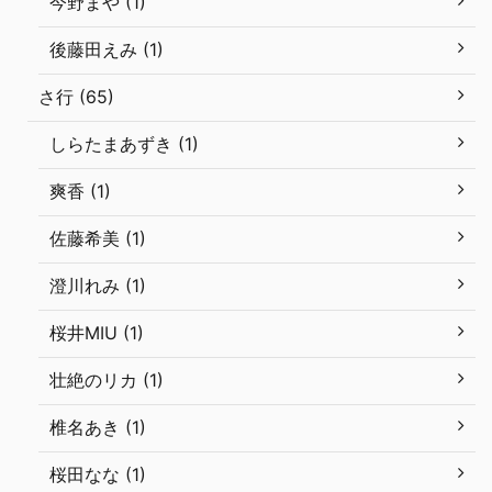
今野まや (1)
後藤田えみ (1)
さ行 (65)
しらたまあずき (1)
爽香 (1)
佐藤希美 (1)
澄川れみ (1)
桜井MIU (1)
壮絶のリカ (1)
椎名あき (1)
桜田なな (1)