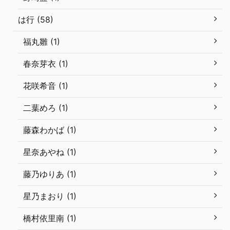
は行 (58)
福丸雛 (1)
春奈芽衣 (1)
花咲希音 (1)
二葉めろ (1)
藤森わかば (1)
星奈あやね (1)
藤乃ゆりあ (1)
星乃まおり (1)
橋村依里南 (1)