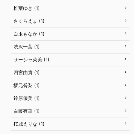
椎葉ゆき (1)
さくらえま (1)
白玉もなか (1)
渋沢一葉 (1)
サーシャ菜美 (1)
四宮由貴 (1)
坂元誉梨 (1)
鈴原優美 (1)
白藤有華 (1)
桜城えりな (1)