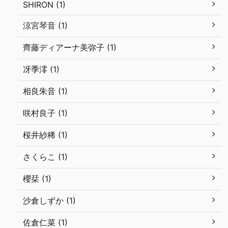
SHIRON (1)
涼宮琴音 (1)
齊藤ディアーナ美弥子 (1)
冴季澪 (1)
相良朱音 (1)
咲村良子 (1)
桜井紗稀 (1)
さくらこ (1)
櫻栞 (1)
沙倉しずか (1)
佐倉仁菜 (1)