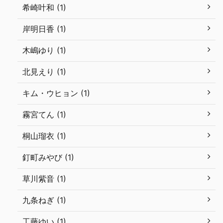
希崎叶和 (1)
岸明日香 (1)
木嶋ゆり (1)
北見えり (1)
キム・ウヒョン (1)
霧宮てん (1)
桐山瑠衣 (1)
釘町みやび (1)
草川紫音 (1)
九条ねぎ (1)
工藤ゆい (1)