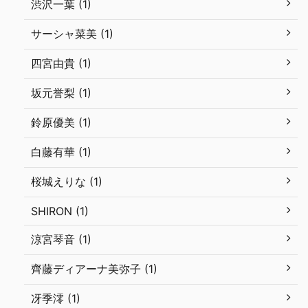
渋沢一葉 (1)
サーシャ菜美 (1)
四宮由貴 (1)
坂元誉梨 (1)
鈴原優美 (1)
白藤有華 (1)
桜城えりな (1)
SHIRON (1)
涼宮琴音 (1)
齊藤ディアーナ美弥子 (1)
冴季澪 (1)