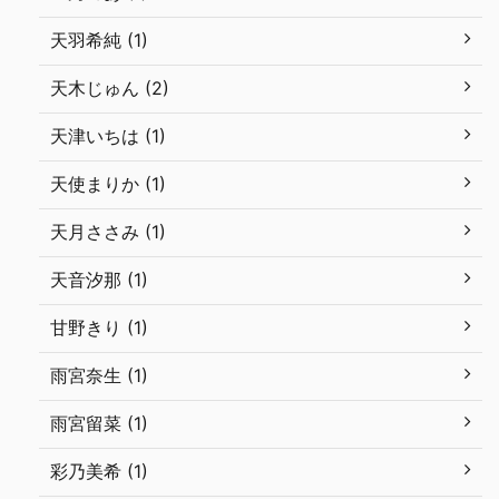
天羽希純 (1)
天木じゅん (2)
天津いちは (1)
天使まりか (1)
天月ささみ (1)
天音汐那 (1)
甘野きり (1)
雨宮奈生 (1)
雨宮留菜 (1)
彩乃美希 (1)