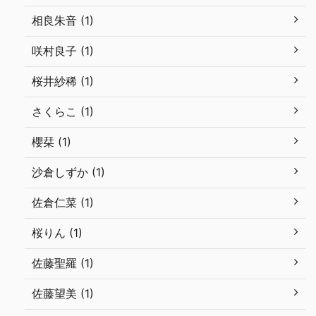
相良朱音 (1)
咲村良子 (1)
桜井紗稀 (1)
さくらこ (1)
櫻栞 (1)
沙倉しずか (1)
佐倉仁菜 (1)
桜りん (1)
佐藤聖羅 (1)
佐藤望美 (1)