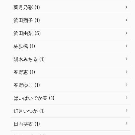
葉月乃彩 (1)
浜田翔子 (1)
浜田由梨 (5)
林歩楓 (1)
陽木みちる (1)
春野恵 (1)
春野ゆこ (1)
ぱいぱいでか美 (1)
灯月いつか (1)
日向葵衣 (1)