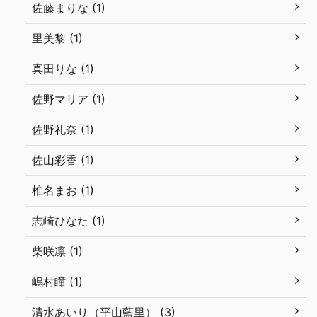
佐藤まりな (1)
里美黎 (1)
真田りな (1)
佐野マリア (1)
佐野礼奈 (1)
佐山彩香 (1)
椎名まお (1)
志崎ひなた (1)
柴咲凛 (1)
嶋村瞳 (1)
清水あいり（平山藍里） (3)