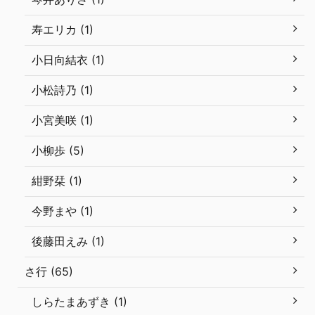
寿エリカ (1)
小日向結衣 (1)
小松詩乃 (1)
小宮美咲 (1)
小柳歩 (5)
紺野栞 (1)
今野まや (1)
後藤田えみ (1)
さ行 (65)
しらたまあずき (1)