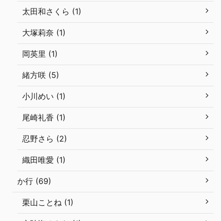
太田和さくら (1)
大塚莉奈 (1)
岡英里 (1)
緒方咲 (5)
小川めい (1)
尾崎礼香 (1)
忍野さら (2)
織田唯愛 (1)
か行 (69)
栗山ことね (1)