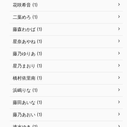
花咲希音 (1)
二葉めろ (1)
藤森わかば (1)
星奈あやね (1)
藤乃ゆりあ (1)
星乃まおり (1)
橋村依里南 (1)
浜嶋りな (1)
藤田あいな (1)
藤乃あおい (1)
速水ゆき (1)