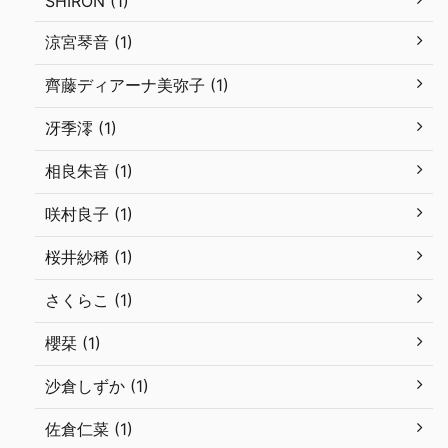
SHIRON (1)
涼宮琴音 (1)
齊藤ディアーナ美弥子 (1)
冴季澪 (1)
相良朱音 (1)
咲村良子 (1)
桜井紗稀 (1)
さくらこ (1)
櫻栞 (1)
沙倉しずか (1)
佐倉仁菜 (1)