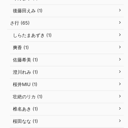
後藤田えみ (1)
さ行 (65)
しらたまあずき (1)
爽香 (1)
佐藤希美 (1)
澄川れみ (1)
桜井MIU (1)
壮絶のリカ (1)
椎名あき (1)
桜田なな (1)