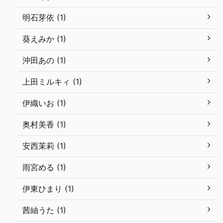
明石芽依 (1)
葵えみか (1)
沖田あの (1)
上田ミルキィ (1)
伊織いお (1)
奥村美香 (1)
安西茉莉 (1)
雨宮める (1)
伊東ひまり (1)
茜紬うた (1)