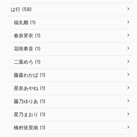
は行 (58)
福丸雛 (1)
春奈芽衣 (1)
花咲希音 (1)
二葉めろ (1)
藤森わかば (1)
星奈あやね (1)
藤乃ゆりあ (1)
星乃まおり (1)
橋村依里南 (1)