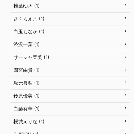
椎葉ゆき (1)
さくらえま (1)
白玉もなか (1)
渋沢一葉 (1)
サーシャ菜美 (1)
四宮由貴 (1)
坂元誉梨 (1)
鈴原優美 (1)
白藤有華 (1)
桜城えりな (1)