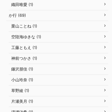
織田唯愛 (1)
か行 (69)
栗山ことね (1)
空陸海ゆきな (1)
工藤ともえ (1)
神前つかさ (1)
鎌沢朋佳 (1)
小山玲奈 (1)
草野綾 (1)
片瀬美月 (1)