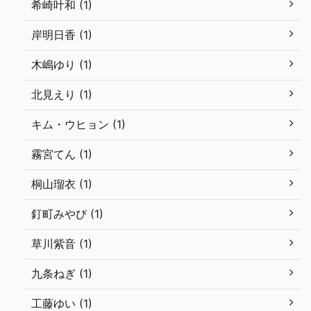
希崎叶和 (1)
岸明日香 (1)
木嶋ゆり (1)
北見えり (1)
キム・ウヒョン (1)
霧宮てん (1)
桐山瑠衣 (1)
釘町みやび (1)
草川紫音 (1)
九条ねぎ (1)
工藤ゆい (1)