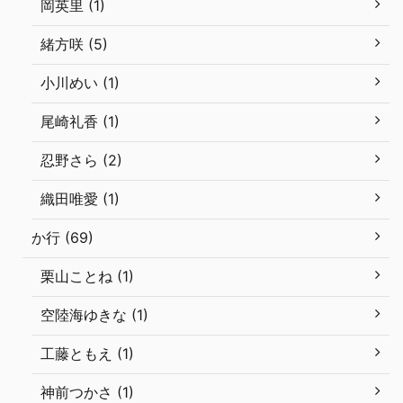
岡英里 (1)
緒方咲 (5)
小川めい (1)
尾崎礼香 (1)
忍野さら (2)
織田唯愛 (1)
か行 (69)
栗山ことね (1)
空陸海ゆきな (1)
工藤ともえ (1)
神前つかさ (1)