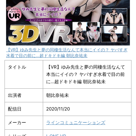
【VR】ゆみ先生と夢の同棲生活なんて本当にイイの？ ヤバすぎ
水着で目の前に…超ドキドキ編 朝比奈祐未
タイトル
【VR】ゆみ先生と夢の同棲生活なんて
本当にイイの？ ヤバすぎ水着で目の前
に…超ドキドキ編 朝比奈祐未
出演者
朝比奈祐未
配信日
2020/11/20
メーカー
ラインコミュニケーションズ