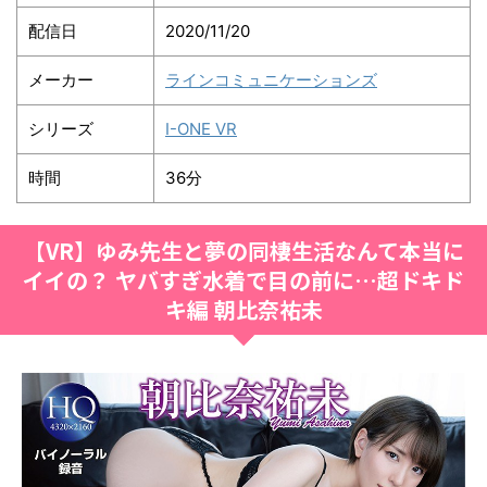
配信日
2020/11/20
メーカー
ラインコミュニケーションズ
シリーズ
I-ONE VR
時間
36分
【VR】ゆみ先生と夢の同棲生活なんて本当に
イイの？ ヤバすぎ水着で目の前に…超ドキド
キ編 朝比奈祐未