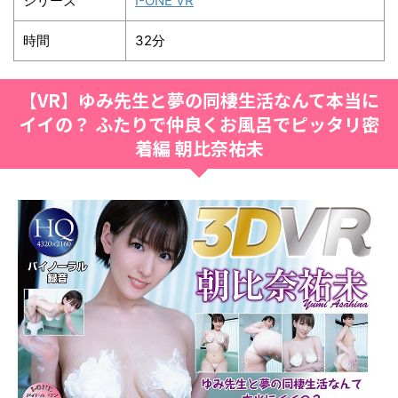
シリーズ
I-ONE VR
時間
32分
【VR】ゆみ先生と夢の同棲生活なんて本当に
イイの？ ふたりで仲良くお風呂でピッタリ密
着編 朝比奈祐未