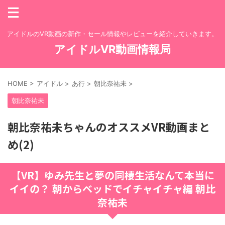
アイドルのVR動画の新作・セール情報やレビューを紹介していきます。
アイドルVR動画情報局
HOME
>
アイドル
>
あ行
>
朝比奈祐未
>
朝比奈祐未
朝比奈祐未ちゃんのオススメVR動画まと
め(2)
【VR】ゆみ先生と夢の同棲生活なんて本当に
イイの？ 朝からベッドでイチャイチャ編 朝比
奈祐未