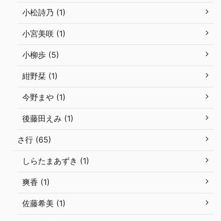
小松詩乃 (1)
小宮美咲 (1)
小柳歩 (5)
紺野栞 (1)
今野まや (1)
後藤田えみ (1)
さ行 (65)
しらたまあずき (1)
爽香 (1)
佐藤希美 (1)