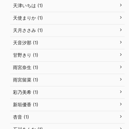
天津いちは (1)
天使まりか (1)
天月ささみ (1)
天音汐那 (1)
甘野きり (1)
雨宮奈生 (1)
雨宮留菜 (1)
彩乃美希 (1)
新垣優香 (1)
杏音 (1)