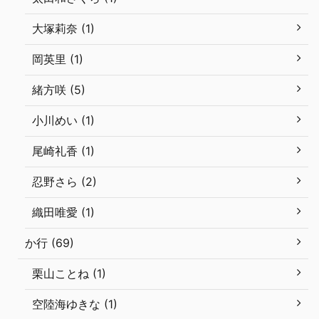
大塚莉奈 (1)
岡英里 (1)
緒方咲 (5)
小川めい (1)
尾崎礼香 (1)
忍野さら (2)
織田唯愛 (1)
か行 (69)
栗山ことね (1)
空陸海ゆきな (1)