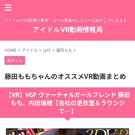
アイドルのVR動画の新作・セール情報やレビューを紹介していきます。
アイドルVR動画情報局
HOME
>
アイドル
>
は行
>
藤田もも
>
藤田もも
藤田ももちゃんのオススメVR動画まとめ
【VR】VGF ヴァーチャルガールフレンド 藤田
もも、内田瑞穂【会社の更衣室＆ラウンジ
で…】