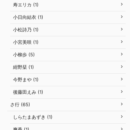
寿エリカ (1)
小日向結衣 (1)
小松詩乃 (1)
小宮美咲 (1)
小柳歩 (5)
紺野栞 (1)
今野まや (1)
後藤田えみ (1)
さ行 (65)
しらたまあずき (1)
爽香 (1)