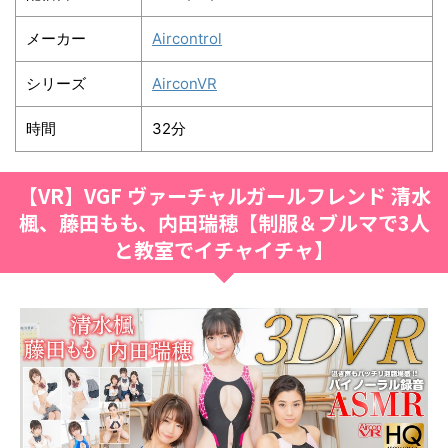
メーカー
Aircontrol
シリーズ
AirconVR
時間
32分
【VR】VGF ヴァーチャルガールフレンド 清水
楓、藤田もも、内田瑞穂【制服＆ブルマで3人
と教室でイチャイチャ】