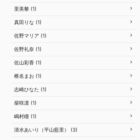
里美黎 (1)
真田りな (1)
佐野マリア (1)
佐野礼奈 (1)
佐山彩香 (1)
椎名まお (1)
志崎ひなた (1)
柴咲凛 (1)
嶋村瞳 (1)
清水あいり（平山藍里） (3)