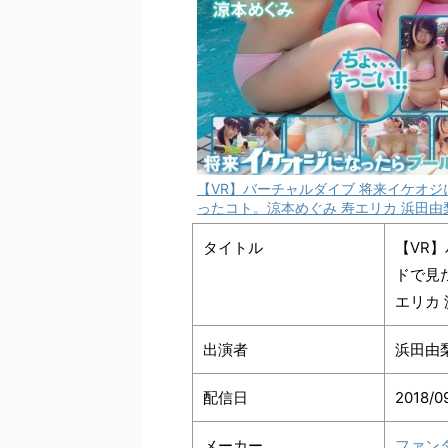
【VR】バーチャルダイブ 将来イケオ
ったコト。涼本めぐみ 寿エリカ 浜田由
タイトル
【VR
ドで見
エリカ
出演者
浜田由
配信日
2018/0
メーカー
ファン