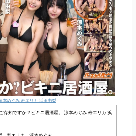
涼本めぐみ 寿エリカ 浜田由梨
】ご存知ですか？ビキニ居酒屋。 涼本めぐみ 寿エリカ 浜
梨、寿エリカ、涼本めぐみ