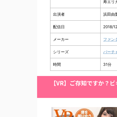
寿エリ
出演者
浜田由
配信日
2018/1
メーカー
ファン
シリーズ
バーチ
時間
31分
【VR】ご存知ですか？ビ