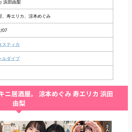
カ 浜田由梨
梨、寿エリカ、涼本めぐみ
2/07
タスティカ
ャルダイブ
キニ居酒屋。 涼本めぐみ 寿エリカ 浜田
由梨