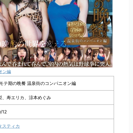
オン編
】モテ期の晩餐 温泉街のコンパニオン編
梨、寿エリカ、涼本めぐみ
0/12
タスティカ