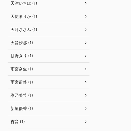
天津いちは (1)
天使まりか (1)
天月ささみ (1)
天音汐那 (1)
甘野きり (1)
雨宮奈生 (1)
雨宮留菜 (1)
彩乃美希 (1)
新垣優香 (1)
杏音 (1)