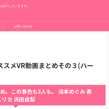
を紹介していきます。
お問い合わせ
スメVR動画まとめその３(ハー
め。この景色も3人も。 涼本めぐみ 寿
エリカ 浜田由梨