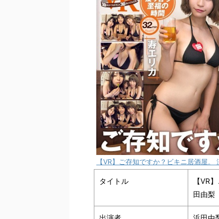
【VR】ご存知ですか？ビキニ居酒屋。 
タイトル
【VR
田由梨
出演者
浜田由