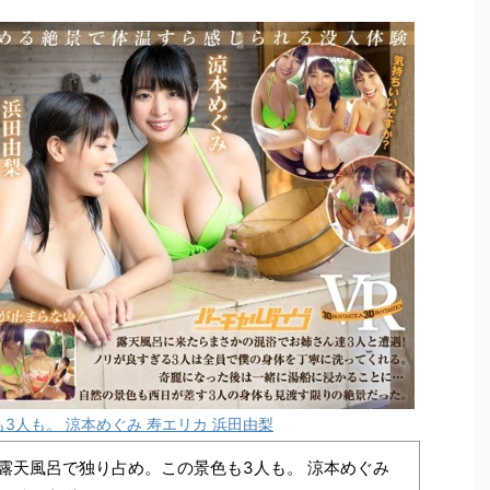
3人も。 涼本めぐみ 寿エリカ 浜田由梨
】露天風呂で独り占め。この景色も3人も。 涼本めぐみ