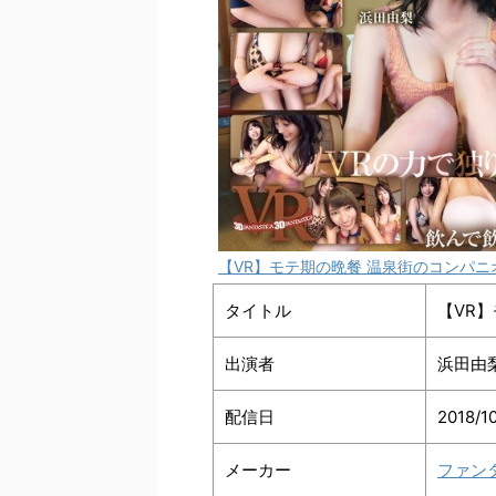
【VR】モテ期の晩餐 温泉街のコンパニ
タイトル
【VR
出演者
浜田由
配信日
2018/1
メーカー
ファン