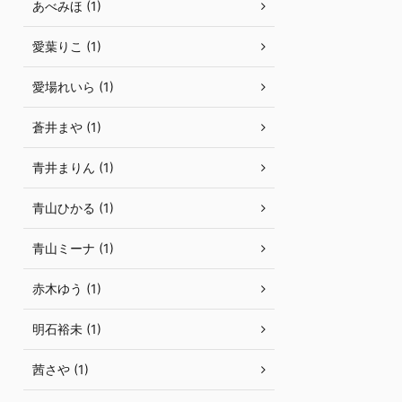
あべみほ (1)
愛葉りこ (1)
愛場れいら (1)
蒼井まや (1)
青井まりん (1)
青山ひかる (1)
青山ミーナ (1)
赤木ゆう (1)
明石裕未 (1)
茜さや (1)