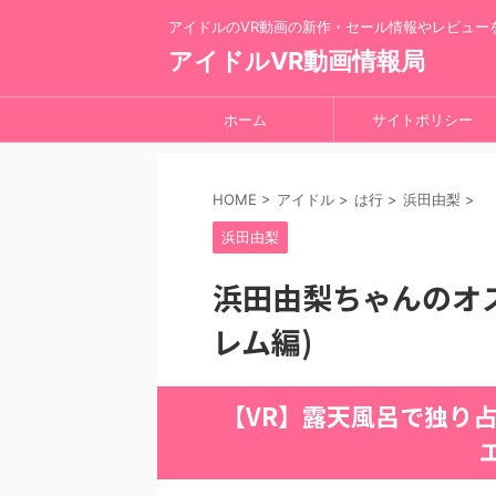
アイドルのVR動画の新作・セール情報やレビュー
アイドルVR動画情報局
ホーム
サイトポリシー
HOME
>
アイドル
>
は行
>
浜田由梨
>
浜田由梨
浜田由梨ちゃんのオス
レム編)
【VR】露天風呂で独り占