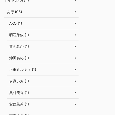
アイドル (434)
あ行 (95)
AKO (1)
明石芽依 (1)
葵えみか (1)
沖田あの (1)
上田ミルキィ (1)
伊織いお (1)
奥村美香 (1)
安西茉莉 (1)