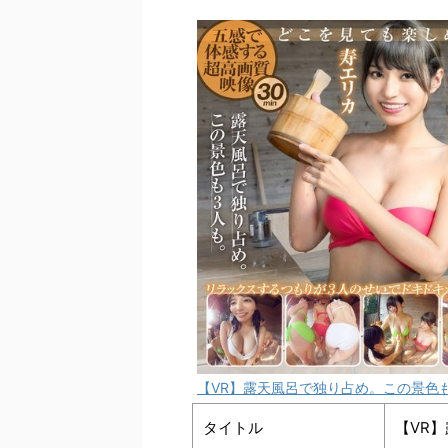
【VR】露天風呂で独り占め。この景色も
タイトル
【VR