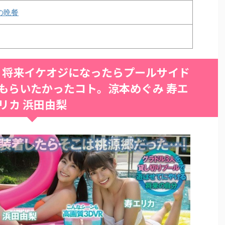
の晩餐
ブ 将来イケオジになったらプールサイド
もらいたかったコト。涼本めぐみ 寿エ
リカ 浜田由梨