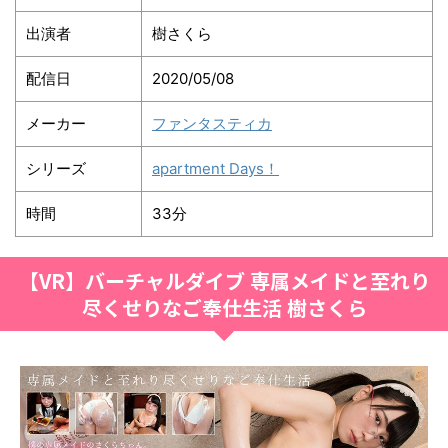
出演者
樹さくら
配信日
2020/05/08
メーカー
ファンタスティカ
シリーズ
apartment Days！
時間
33分
【VR】バーチャルダイブ 専属メイドと至れり
尽くせりなご奉仕生活 樹さくら