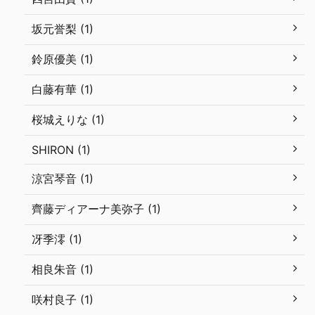
坂元誉梨 (1)
鈴原優美 (1)
白藤有華 (1)
桜城えりな (1)
SHIRON (1)
涼宮琴音 (1)
齊藤ディアーナ美弥子 (1)
冴季澪 (1)
相良朱音 (1)
咲村良子 (1)