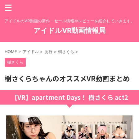
アイドルのVR動画の新作・セール情報やレビューを紹介していきます。
アイドルVR動画情報局
HOME
>
アイドル
>
あ行
>
樹さくら
>
樹さくら
樹さくらちゃんのオススメVR動画まとめ
【VR】apartment Days！ 樹さくら act2