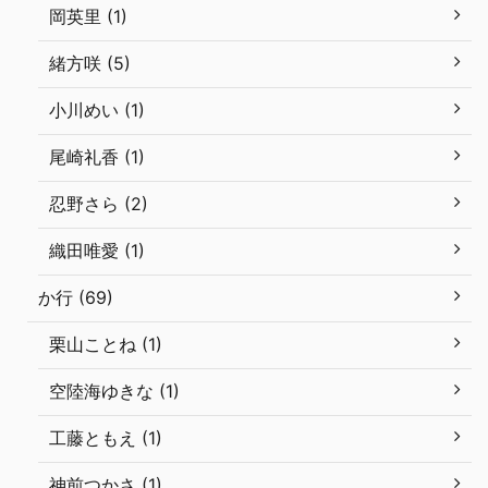
岡英里 (1)
緒方咲 (5)
小川めい (1)
尾崎礼香 (1)
忍野さら (2)
織田唯愛 (1)
か行 (69)
栗山ことね (1)
空陸海ゆきな (1)
工藤ともえ (1)
神前つかさ (1)