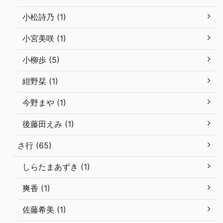
小松詩乃 (1)
小宮美咲 (1)
小柳歩 (5)
紺野栞 (1)
今野まや (1)
後藤田えみ (1)
さ行 (65)
しらたまあずき (1)
爽香 (1)
佐藤希美 (1)