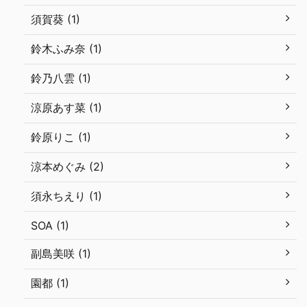
須賀葵 (1)
鈴木ふみ奈 (1)
鈴乃八雲 (1)
涼原あす菜 (1)
鈴原りこ (1)
涼本めぐみ (2)
須永ちえり (1)
SOA (1)
副島美咲 (1)
園都 (1)