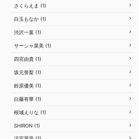
さくらえま (1)
白玉もなか (1)
渋沢一葉 (1)
サーシャ菜美 (1)
四宮由貴 (1)
坂元誉梨 (1)
鈴原優美 (1)
白藤有華 (1)
桜城えりな (1)
SHIRON (1)
涼宮琴音 (1)