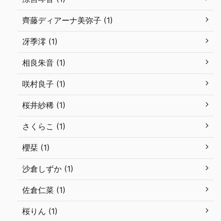
齊藤ディアーナ美弥子 (1)
冴季澪 (1)
相良朱音 (1)
咲村良子 (1)
桜井紗稀 (1)
さくらこ (1)
櫻栞 (1)
沙倉しずか (1)
佐倉仁菜 (1)
桜りん (1)