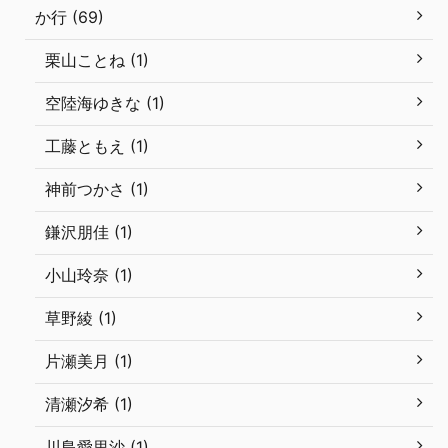
か行 (69)
栗山ことね (1)
空陸海ゆきな (1)
工藤ともえ (1)
神前つかさ (1)
鎌沢朋佳 (1)
小山玲奈 (1)
草野綾 (1)
片瀬美月 (1)
清瀬汐希 (1)
川島愛里沙 (1)