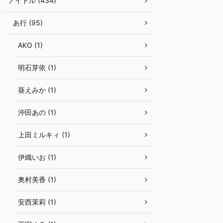
アイドル (434)
あ行 (95)
AKO (1)
明石芽依 (1)
葵えみか (1)
沖田あの (1)
上田ミルキィ (1)
伊織いお (1)
奥村美香 (1)
安西茉莉 (1)