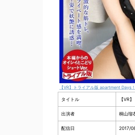
【VR】トライアル版 apartment Day
タイトル
【VR】
出演者
桐山瑠
配信日
2017/0