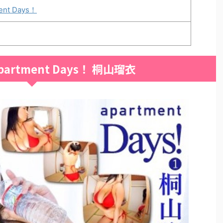
ent Days！
partment Days！ 桐山瑠衣