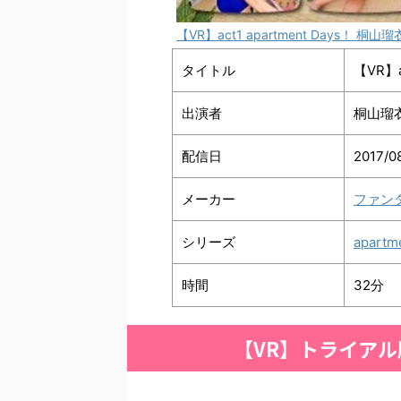
【VR】act1 apartment Days！ 桐山瑠
タイトル
【VR】a
出演者
桐山瑠
配信日
2017/0
メーカー
ファン
シリーズ
apartm
時間
32分
【VR】トライアル版 