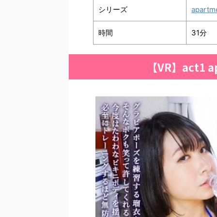
シリーズ
apartm
時間
31分
【VR】act1 a