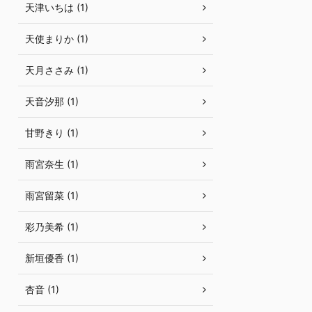
天津いちは (1)
天使まりか (1)
天月ささみ (1)
天音汐那 (1)
甘野きり (1)
雨宮奈生 (1)
雨宮留菜 (1)
彩乃美希 (1)
新垣優香 (1)
杏音 (1)