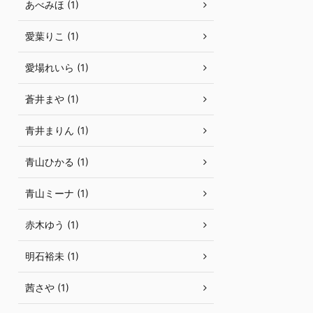
あべみほ (1)
愛葉りこ (1)
愛場れいら (1)
蒼井まや (1)
青井まりん (1)
青山ひかる (1)
青山ミーナ (1)
赤木ゆう (1)
明石裕未 (1)
茜さや (1)