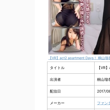
【VR】act2 apartment Days！ 桐山瑠
タイトル
【VR】a
出演者
桐山瑠
配信日
2017/0
メーカー
ファン