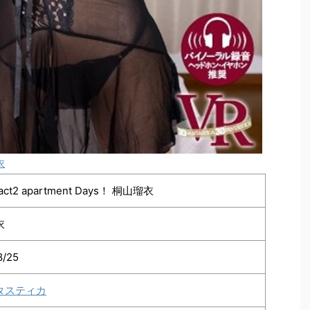
衣
ct2 apartment Days！ 桐山瑠衣
衣
8/25
タスティカ