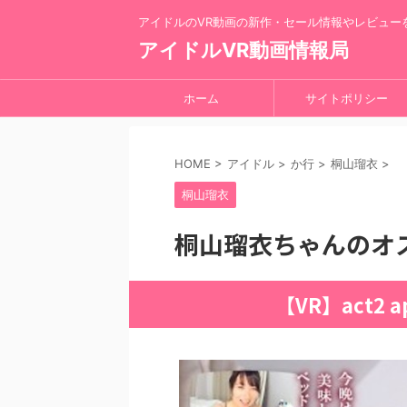
アイドルのVR動画の新作・セール情報やレビュー
アイドルVR動画情報局
ホーム
サイトポリシー
HOME
>
アイドル
>
か行
>
桐山瑠衣
>
桐山瑠衣
桐山瑠衣ちゃんのオ
【VR】act2 a