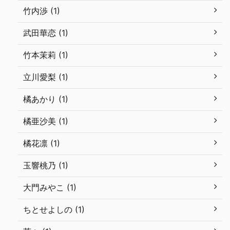
竹内渉 (1)
武田華恋 (1)
竹本茉莉 (1)
立川愛梨 (1)
橘あかり (1)
橘亜沙美 (1)
橘花凛 (1)
玉響桃乃 (1)
大門みやこ (1)
ちとせよしの (1)