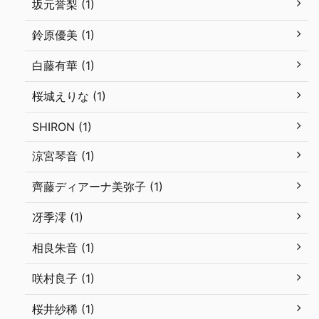
坂元誉梨 (1)
鈴原優美 (1)
白藤有華 (1)
桜城えりな (1)
SHIRON (1)
涼宮琴音 (1)
齊藤ディアーナ美弥子 (1)
冴季澪 (1)
相良朱音 (1)
咲村良子 (1)
桜井紗稀 (1)