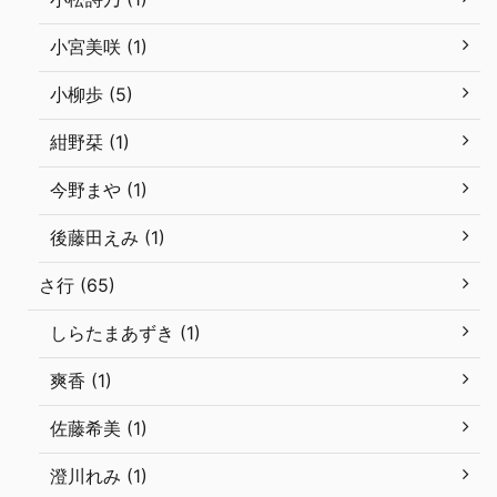
小宮美咲 (1)
小柳歩 (5)
紺野栞 (1)
今野まや (1)
後藤田えみ (1)
さ行 (65)
しらたまあずき (1)
爽香 (1)
佐藤希美 (1)
澄川れみ (1)