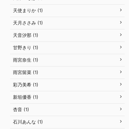
天使まりか (1)
天月ささみ (1)
天音汐那 (1)
甘野きり (1)
雨宮奈生 (1)
雨宮留菜 (1)
彩乃美希 (1)
新垣優香 (1)
杏音 (1)
石川あんな (1)