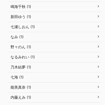
鳴海千秋 (1)
新田ゆう (1)
七瀬しおん (1)
なみ (1)
野々のん (1)
なるみれい (1)
乃木結夢 (1)
七海 (1)
能美真奈 (1)
内藤えみ (1)