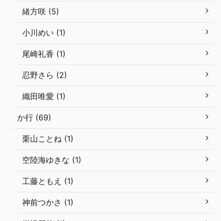
緒方咲 (5)
小川めい (1)
尾崎礼香 (1)
忍野さら (2)
織田唯愛 (1)
か行 (69)
栗山ことね (1)
空陸海ゆきな (1)
工藤ともえ (1)
神前つかさ (1)