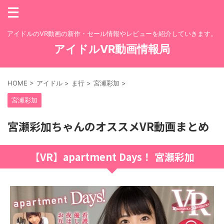
アイドルのVR動画の新作・セール情報やレビューを紹介していきます。
アイドルVR動画情報局
HOME
>
アイドル
>
ま行
>
宮瀬彩加
>
宮瀬彩加
宮瀬彩加ちゃんのオススメVR動画まとめ
【VR】apartment Days！ 宮瀬彩加