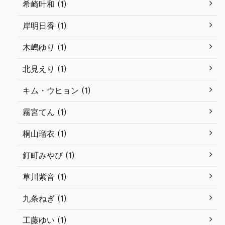
希崎叶和 (1)
岸明日香 (1)
木嶋ゆり (1)
北見えり (1)
キム・ウヒョン (1)
霧宮てん (1)
桐山瑠衣 (1)
釘町みやび (1)
草川紫音 (1)
九条ねぎ (1)
工藤ゆい (1)