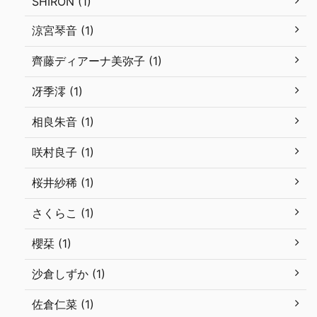
SHIRON (1)
涼宮琴音 (1)
齊藤ディアーナ美弥子 (1)
冴季澪 (1)
相良朱音 (1)
咲村良子 (1)
桜井紗稀 (1)
さくらこ (1)
櫻栞 (1)
沙倉しずか (1)
佐倉仁菜 (1)