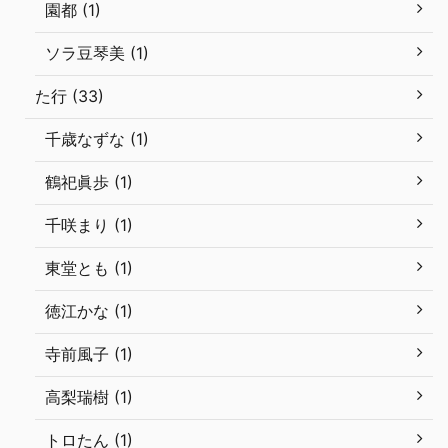
園都 (1)
ソラ豆琴美 (1)
た行 (33)
千歳なずな (1)
鶴祀眞歩 (1)
千咲まり (1)
東堂とも (1)
徳江かな (1)
寺前風子 (1)
高梨瑞樹 (1)
トロたん (1)