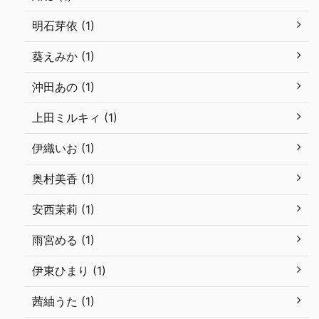
明石芽依 (1)
葵えみか (1)
沖田あの (1)
上田ミルキィ (1)
伊織いお (1)
奥村美香 (1)
安西茉莉 (1)
雨宮める (1)
伊東ひまり (1)
茜紬うた (1)