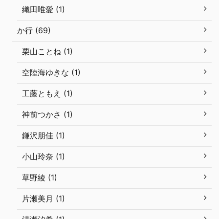
織田唯愛 (1)
か行 (69)
栗山ことね (1)
空陸海ゆきな (1)
工藤ともえ (1)
神前つかさ (1)
鎌沢朋佳 (1)
小山玲奈 (1)
草野綾 (1)
片瀬美月 (1)