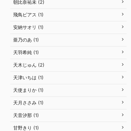
朝比奈祐未 (2)
飛鳥ピアス (1)
安納サオリ (1)
亜乃のあ (1)
天羽希純 (1)
天木じゅん (2)
天津いちは (1)
天使まりか (1)
天月ささみ (1)
天音汐那 (1)
甘野きり (1)