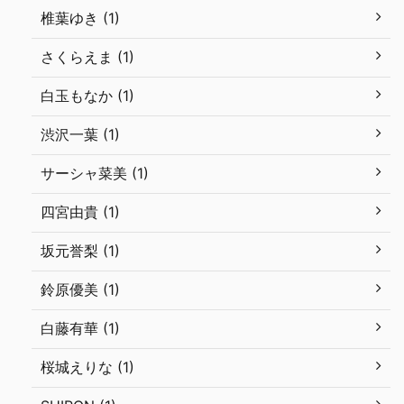
椎葉ゆき (1)
さくらえま (1)
白玉もなか (1)
渋沢一葉 (1)
サーシャ菜美 (1)
四宮由貴 (1)
坂元誉梨 (1)
鈴原優美 (1)
白藤有華 (1)
桜城えりな (1)