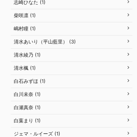
志崎ひなた (1)
柴咲凛 (1)
嶋村瞳 (1)
清水あいり（平山藍里） (3)
清水綾乃 (1)
清水楓 (1)
白石みずほ (1)
白川未奈 (1)
白瀬真奈 (1)
白葉まり (1)
ジェマ・ルイーズ (1)