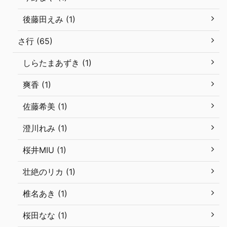
後藤田えみ (1)
さ行 (65)
しらたまあずき (1)
爽香 (1)
佐藤希美 (1)
澄川れみ (1)
桜井MIU (1)
壮絶のリカ (1)
椎名あき (1)
桜田なな (1)