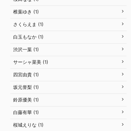
椎葉ゆき (1)
さくらえま (1)
白玉もなか (1)
渋沢一葉 (1)
サーシャ菜美 (1)
四宮由貴 (1)
坂元誉梨 (1)
鈴原優美 (1)
白藤有華 (1)
桜城えりな (1)