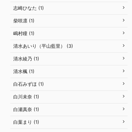
志崎ひなた (1)
柴咲凛 (1)
嶋村瞳 (1)
清水あいり（平山藍里） (3)
清水綾乃 (1)
清水楓 (1)
白石みずほ (1)
白川未奈 (1)
白瀬真奈 (1)
白葉まり (1)