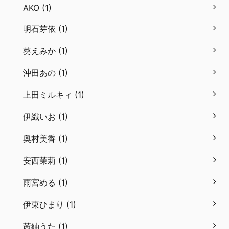
AKO (1)
明石芽依 (1)
葵えみか (1)
沖田あの (1)
上田ミルキィ (1)
伊織いお (1)
奥村美香 (1)
安西茉莉 (1)
雨宮める (1)
伊東ひまり (1)
茜紬うた (1)