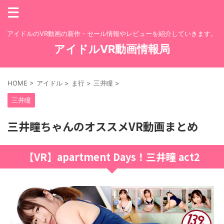
アイドルのVR動画の新作・セール情報やレビューを紹介していきます。
アイドルVR動画情報局
HOME
>
アイドル
>
ま行
>
三井瞳
>
三井瞳
三井瞳ちゃんのオススメVR動画まとめ
【VR】apartment Days！三井瞳 act2