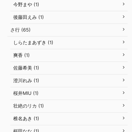
今野まや (1)
後藤田えみ (1)
さ行 (65)
しらたまあずき (1)
爽香 (1)
佐藤希美 (1)
澄川れみ (1)
桜井MIU (1)
壮絶のリカ (1)
椎名あき (1)
桜田なな (1)