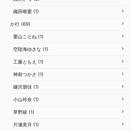
織田唯愛 (1)
か行 (69)
栗山ことね (1)
空陸海ゆきな (1)
工藤ともえ (1)
神前つかさ (1)
鎌沢朋佳 (1)
小山玲奈 (1)
草野綾 (1)
片瀬美月 (1)