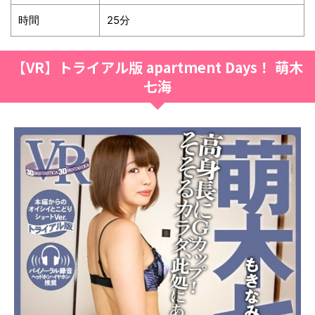
時間
25分
【VR】トライアル版 apartment Days！ 萌木
七海