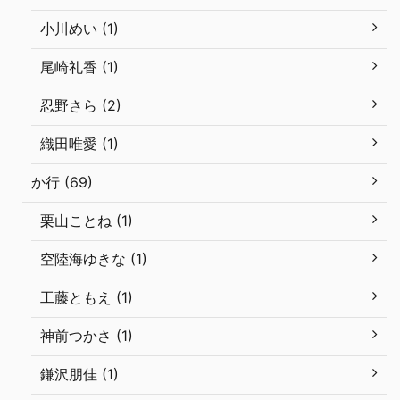
小川めい (1)
尾崎礼香 (1)
忍野さら (2)
織田唯愛 (1)
か行 (69)
栗山ことね (1)
空陸海ゆきな (1)
工藤ともえ (1)
神前つかさ (1)
鎌沢朋佳 (1)