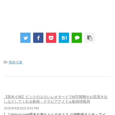
-
萌木七海
【萌木七海】ピンクのエロいレオタードでM字開脚やお尻突き出
しなどしてくれる動画 - グラビアアイドル動画情報局
2020年6月22日 6:01 PM
[…] idol-vr.com萌木七海ちゃんのオススメVR動画まとめ - アイ