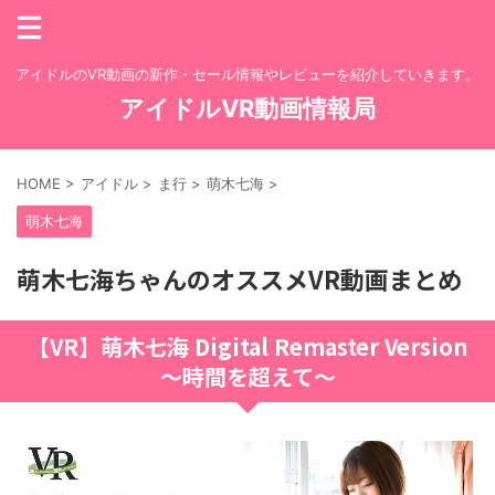
アイドルのVR動画の新作・セール情報やレビューを紹介していきます。
アイドルVR動画情報局
HOME
>
アイドル
>
ま行
>
萌木七海
>
萌木七海
萌木七海ちゃんのオススメVR動画まとめ
【VR】萌木七海 Digital Remaster Version
～時間を超えて～