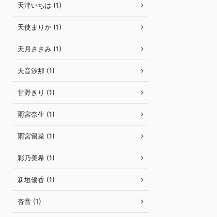
天津いちは (1)
天使まりか (1)
天月ささみ (1)
天音汐那 (1)
甘野きり (1)
雨宮奈生 (1)
雨宮留菜 (1)
彩乃美希 (1)
新垣優香 (1)
杏音 (1)