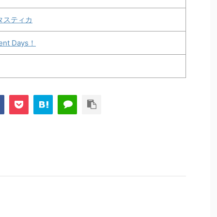
タスティカ
ent Days！