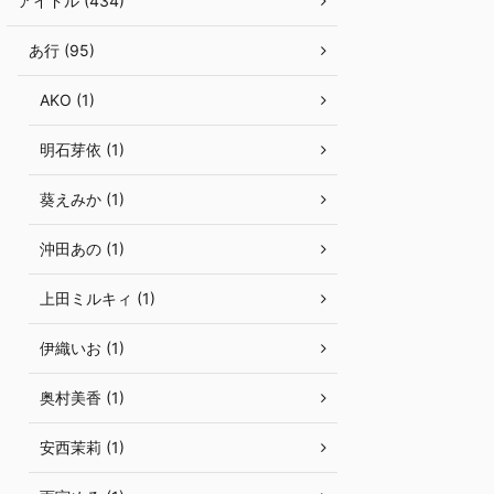
アイドル (434)
あ行 (95)
AKO (1)
明石芽依 (1)
葵えみか (1)
沖田あの (1)
上田ミルキィ (1)
伊織いお (1)
奥村美香 (1)
安西茉莉 (1)