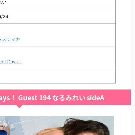
れい
9/24
タスティカ
ent Days！
ays！ Guest 194 なるみれい sideA