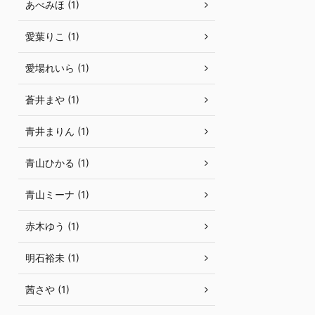
あべみほ (1)
愛葉りこ (1)
愛場れいら (1)
蒼井まや (1)
青井まりん (1)
青山ひかる (1)
青山ミーナ (1)
赤木ゆう (1)
明石裕未 (1)
茜さや (1)