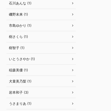
石川あんな (1)
磯野未来 (1)
市島ゆかり (1)
樹さくら (1)
樹智子 (1)
いとうさやか (1)
稲森美優 (1)
犬童美乃梨 (1)
岩本和子 (3)
うさまりあ (1)