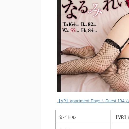
【VR】apartment Days！ Guest 194
タイトル
【VR】a