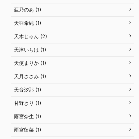
亜乃のあ (1)
天羽希純 (1)
天木じゅん (2)
天津いちは (1)
天使まりか (1)
天月ささみ (1)
天音汐那 (1)
甘野きり (1)
雨宮奈生 (1)
雨宮留菜 (1)