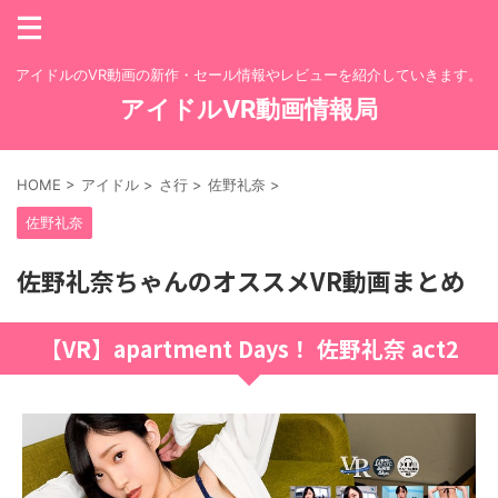
アイドルのVR動画の新作・セール情報やレビューを紹介していきます。
アイドルVR動画情報局
HOME
>
アイドル
>
さ行
>
佐野礼奈
>
佐野礼奈
佐野礼奈ちゃんのオススメVR動画まとめ
【VR】apartment Days！ 佐野礼奈 act2