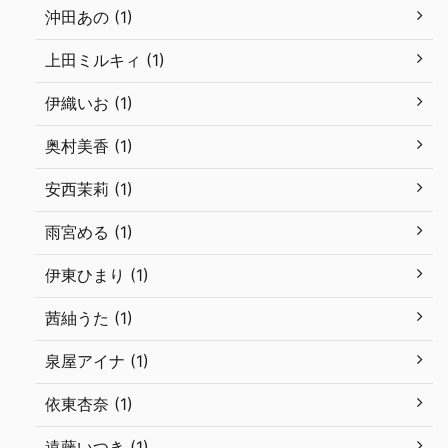
沖田あの (1)
上田ミルキィ (1)
伊織いお (1)
奥村美香 (1)
安西茉莉 (1)
雨宮める (1)
伊東ひまり (1)
茜紬うた (1)
泉屋アイナ (1)
依東杏奈 (1)
遠藤いつき (1)