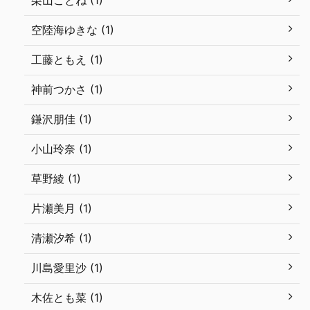
栗山ことね (1)
空陸海ゆきな (1)
工藤ともえ (1)
神前つかさ (1)
鎌沢朋佳 (1)
小山玲奈 (1)
草野綾 (1)
片瀬美月 (1)
清瀬汐希 (1)
川島愛里沙 (1)
木佐とも菜 (1)