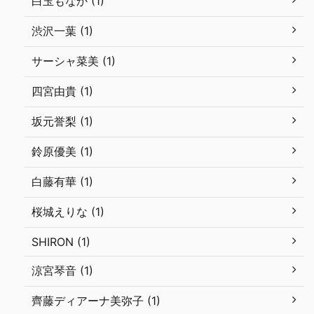
白玉もなか (1)
渋沢一葉 (1)
サーシャ菜美 (1)
四宮由貴 (1)
坂元誉梨 (1)
鈴原優美 (1)
白藤有華 (1)
桜城えりな (1)
SHIRON (1)
涼宮琴音 (1)
齊藤ディアーナ美弥子 (1)