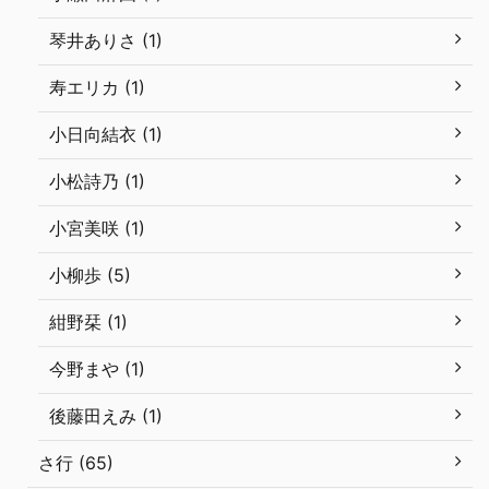
琴井ありさ (1)
寿エリカ (1)
小日向結衣 (1)
小松詩乃 (1)
小宮美咲 (1)
小柳歩 (5)
紺野栞 (1)
今野まや (1)
後藤田えみ (1)
さ行 (65)