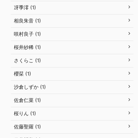
冴季澪 (1)
相良朱音 (1)
咲村良子 (1)
桜井紗稀 (1)
さくらこ (1)
櫻栞 (1)
沙倉しずか (1)
佐倉仁菜 (1)
桜りん (1)
佐藤聖羅 (1)