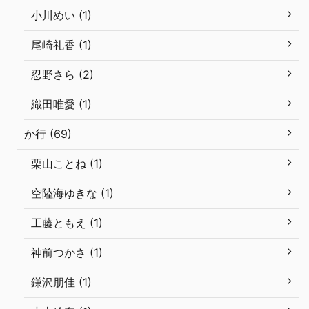
小川めい (1)
尾崎礼香 (1)
忍野さら (2)
織田唯愛 (1)
か行 (69)
栗山ことね (1)
空陸海ゆきな (1)
工藤ともえ (1)
神前つかさ (1)
鎌沢朋佳 (1)