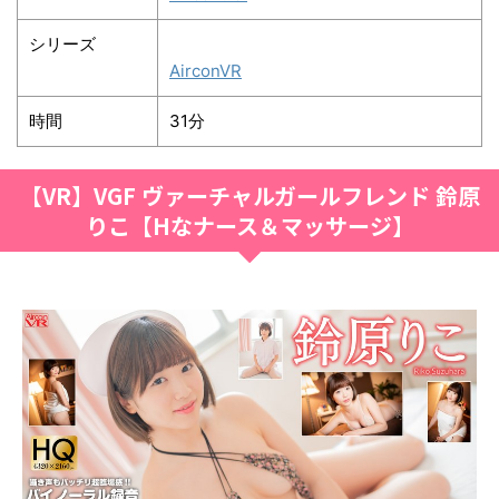
シリーズ
AirconVR
時間
31分
【VR】VGF ヴァーチャルガールフレンド 鈴原
りこ【Hなナース＆マッサージ】