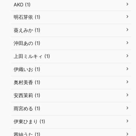
AKO (1)
明石芽依 (1)
葵えみか (1)
沖田あの (1)
上田ミルキィ (1)
伊織いお (1)
奥村美香 (1)
安西茉莉 (1)
雨宮める (1)
伊東ひまり (1)
茜紬うた (1)