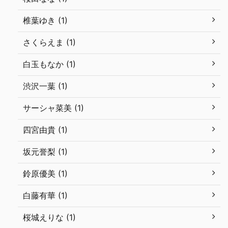
椎葉ゆき (1)
さくらえま (1)
白玉もなか (1)
渋沢一葉 (1)
サーシャ菜美 (1)
四宮由貴 (1)
坂元誉梨 (1)
鈴原優美 (1)
白藤有華 (1)
桜城えりな (1)