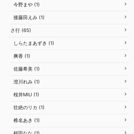
今野まや (1)
後藤田えみ (1)
さ行 (65)
しらたまあずき (1)
爽香 (1)
佐藤希美 (1)
澄川れみ (1)
桜井MIU (1)
壮絶のリカ (1)
椎名あき (1)
桜田なな (1)