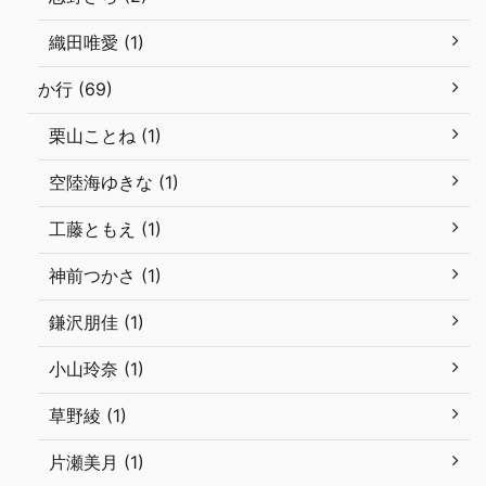
織田唯愛 (1)
か行 (69)
栗山ことね (1)
空陸海ゆきな (1)
工藤ともえ (1)
神前つかさ (1)
鎌沢朋佳 (1)
小山玲奈 (1)
草野綾 (1)
片瀬美月 (1)