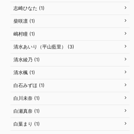
志崎ひなた (1)
柴咲凛 (1)
嶋村瞳 (1)
清水あいり（平山藍里） (3)
清水綾乃 (1)
清水楓 (1)
白石みずほ (1)
白川未奈 (1)
白瀬真奈 (1)
白葉まり (1)