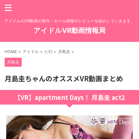
アイドルのVR動画の新作・セール情報やレビューを紹介していきます。
アイドルVR動画情報局
HOME
>
アイドル
>
た行
>
月島圭
>
月島圭
月島圭ちゃんのオススメVR動画まとめ
【VR】apartment Days！ 月島圭 act2