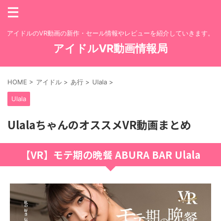
アイドルのVR動画の新作・セール情報やレビューを紹介していきます。
アイドルVR動画情報局
HOME
>
アイドル
>
あ行
>
Ulala
>
Ulala
UlalaちゃんのオススメVR動画まとめ
【VR】モテ期の晩餐 ABURA BAR Ulala