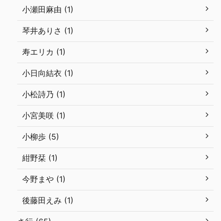
小瀬田麻由 (1)
琴井ありさ (1)
寿エリカ (1)
小日向結衣 (1)
小松詩乃 (1)
小宮美咲 (1)
小柳歩 (5)
紺野栞 (1)
今野まや (1)
後藤田えみ (1)