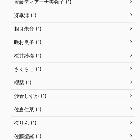
齊藤ディアーナ美弥子 (1)
冴季澪 (1)
相良朱音 (1)
咲村良子 (1)
桜井紗稀 (1)
さくらこ (1)
櫻栞 (1)
沙倉しずか (1)
佐倉仁菜 (1)
桜りん (1)
佐藤聖羅 (1)