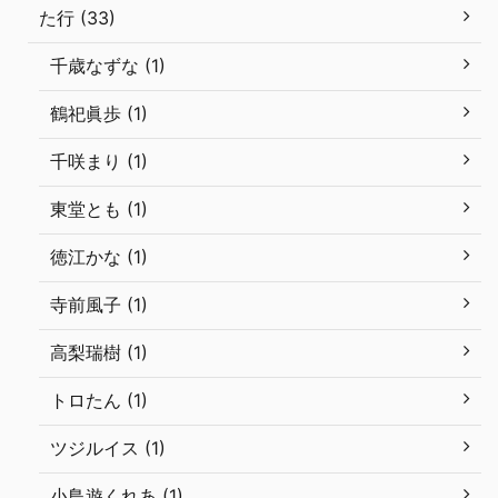
た行 (33)
千歳なずな (1)
鶴祀眞歩 (1)
千咲まり (1)
東堂とも (1)
徳江かな (1)
寺前風子 (1)
高梨瑞樹 (1)
トロたん (1)
ツジルイス (1)
小鳥遊くれあ (1)