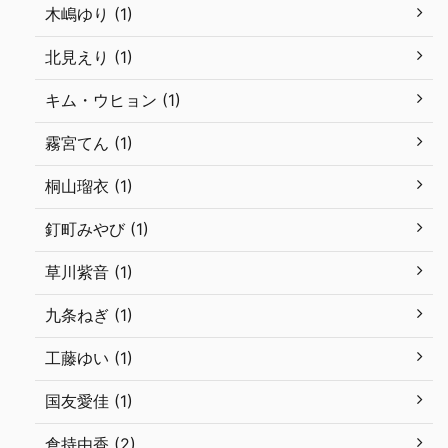
木嶋ゆり (1)
北見えり (1)
キム・ウヒョン (1)
霧宮てん (1)
桐山瑠衣 (1)
釘町みやび (1)
草川紫音 (1)
九条ねぎ (1)
工藤ゆい (1)
国友愛佳 (1)
倉持由香 (2)