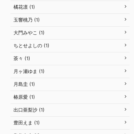
橘花凛 (1)
玉響桃乃 (1)
大門みやこ (1)
ちとせよしの (1)
茶々 (1)
月ヶ瀬ゆま (1)
月島圭 (1)
椿原愛 (1)
出口亜梨沙 (1)
豊田えま (1)