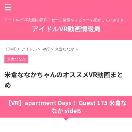
アイドルのVR動画の新作・セール情報やレビューを紹介していきます。
アイドルVR動画情報局
HOME
>
アイドル
>
や行
>
米倉ななか
>
米倉ななか
米倉ななかちゃんのオススメVR動画まと
め
【VR】apartment Days！ Guest 175 米倉な
なか sideB