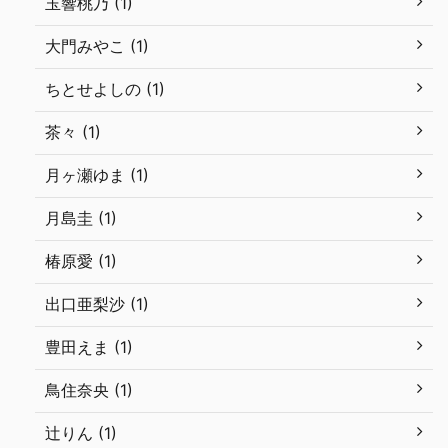
玉響桃乃 (1)
大門みやこ (1)
ちとせよしの (1)
茶々 (1)
月ヶ瀬ゆま (1)
月島圭 (1)
椿原愛 (1)
出口亜梨沙 (1)
豊田えま (1)
鳥住奈央 (1)
辻りん (1)