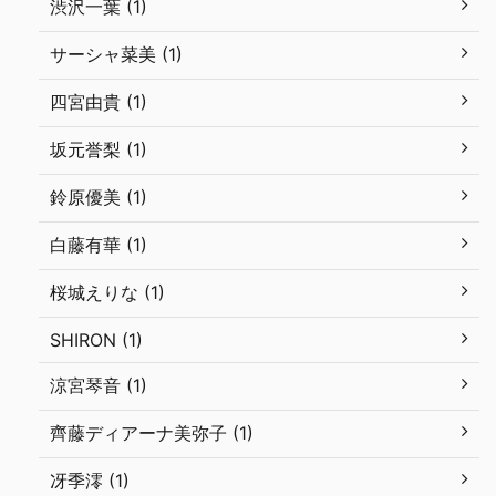
渋沢一葉 (1)
サーシャ菜美 (1)
四宮由貴 (1)
坂元誉梨 (1)
鈴原優美 (1)
白藤有華 (1)
桜城えりな (1)
SHIRON (1)
涼宮琴音 (1)
齊藤ディアーナ美弥子 (1)
冴季澪 (1)