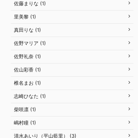
佐藤まりな (1)
里美黎 (1)
真田りな (1)
佐野マリア (1)
佐野礼奈 (1)
佐山彩香 (1)
椎名まお (1)
志崎ひなた (1)
柴咲凛 (1)
嶋村瞳 (1)
清水あいり（平山藍里） (3)