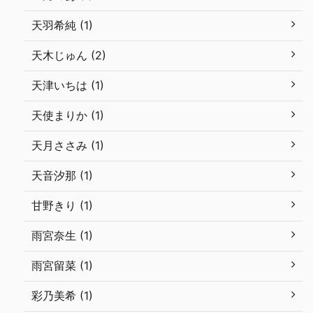
天羽希純 (1)
天木じゅん (2)
天津いちは (1)
天使まりか (1)
天月ささみ (1)
天音汐那 (1)
甘野きり (1)
雨宮奈生 (1)
雨宮留菜 (1)
彩乃美希 (1)