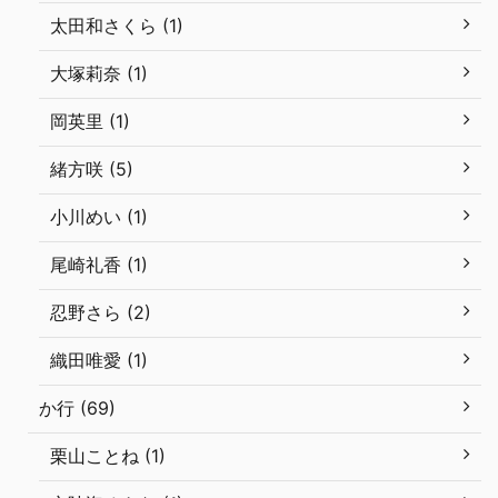
太田和さくら (1)
大塚莉奈 (1)
岡英里 (1)
緒方咲 (5)
小川めい (1)
尾崎礼香 (1)
忍野さら (2)
織田唯愛 (1)
か行 (69)
栗山ことね (1)