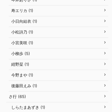
寿エリカ (1)
小日向結衣 (1)
小松詩乃 (1)
小宮美咲 (1)
小柳歩 (5)
紺野栞 (1)
今野まや (1)
後藤田えみ (1)
さ行 (65)
しらたまあずき (1)