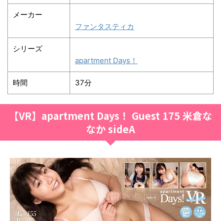
メーカー
ファンタスティカ
シリーズ
apartment Days！
時間
37分
【VR】apartment Days！ Guest 175 米倉な
なか sideA