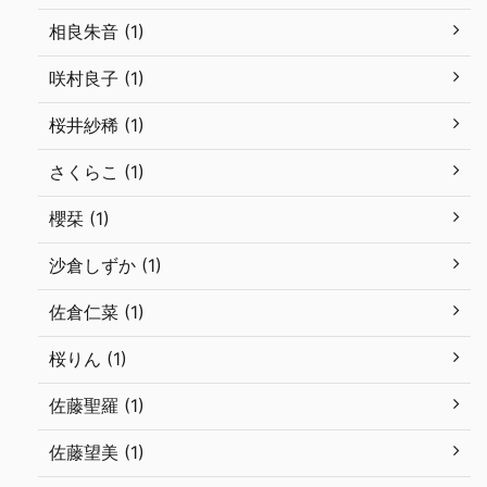
相良朱音 (1)
咲村良子 (1)
桜井紗稀 (1)
さくらこ (1)
櫻栞 (1)
沙倉しずか (1)
佐倉仁菜 (1)
桜りん (1)
佐藤聖羅 (1)
佐藤望美 (1)