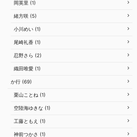
岡英里 (1)
緒方咲 (5)
小川めい (1)
尾崎礼香 (1)
忍野さら (2)
織田唯愛 (1)
か行 (69)
栗山ことね (1)
空陸海ゆきな (1)
工藤ともえ (1)
神前つかさ (1)