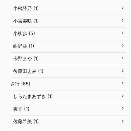
小松詩乃 (1)
小宮美咲 (1)
小柳歩 (5)
紺野栞 (1)
今野まや (1)
後藤田えみ (1)
さ行 (65)
しらたまあずき (1)
爽香 (1)
佐藤希美 (1)