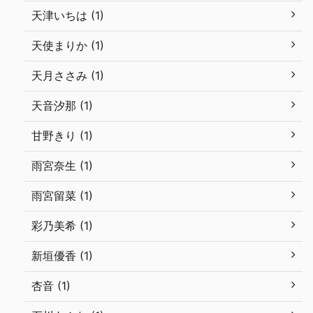
天津いちは (1)
天使まりか (1)
天月ささみ (1)
天音汐那 (1)
甘野きり (1)
雨宮奈生 (1)
雨宮留菜 (1)
彩乃美希 (1)
新垣優香 (1)
杏音 (1)