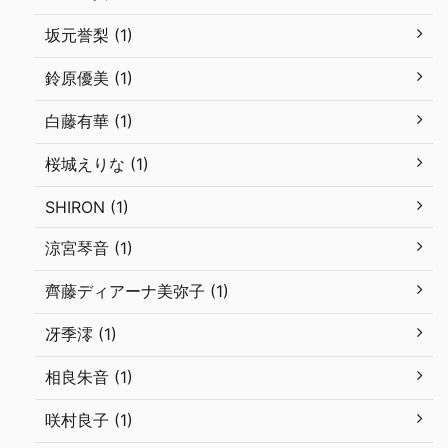
坂元誉梨 (1)
鈴原優美 (1)
白藤有華 (1)
桜城えりな (1)
SHIRON (1)
涼宮琴音 (1)
齊藤ディアーナ美弥子 (1)
冴季澪 (1)
相良朱音 (1)
咲村良子 (1)